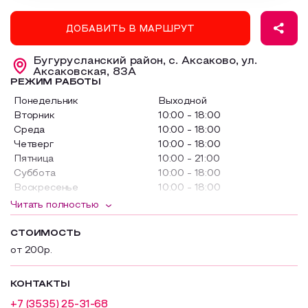
Образовательный туризм
ДОБАВИТЬ В МАРШРУТ
Аттестованные экскурсоводы
Бугурусланский район, с. Аксаково, ул.
Маршруты от экскурсоводов
Аксаковская, 83А
РЕЖИМ РАБОТЫ
Все маршруты
Понедельник
Выходной
Доступная среда
Вторник
10:00 - 18:00
Среда
10:00 - 18:00
Четверг
10:00 - 18:00
Пятница
10:00 - 21:00
Суббота
10:00 - 18:00
Воскресенье
10:00 - 18:00
Читать полностью
Касса закрывается за 30 минут до закрытия музея
СТОИМОСТЬ
от 200р.
КОНТАКТЫ
+7 (3535) 25-31-68