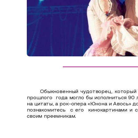
Сельский туризм
СУВЕНИРЫ
Аудио маршруты
НАЦИОНАЛЬНЫЙ ТУРИСТСКИЙ МАРШРУТ
Автотуризм
Образовательный туризм
Аттестованные экскурсоводы
Маршруты от экскурсоводов
Все маршруты
Обыкновенный чудотворец, который зна
Доступная среда
прошлого года могло бы исполниться 90 
на цитаты, а рок-опера «Юнона и Авось» д
познакомитесь
с его
кинокартинами и с
своим преемникам.