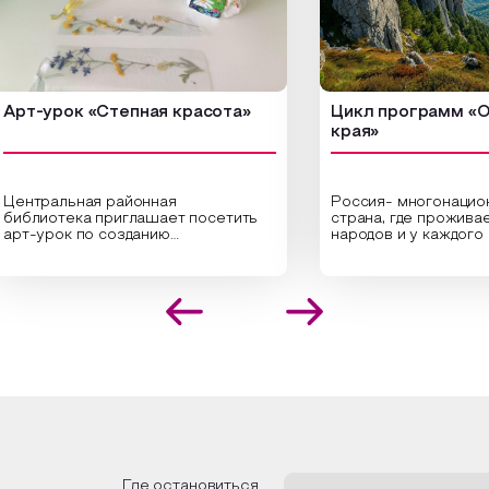
-урок «Степная красота»
Цикл программ «От кр
края»
ральная районная
Россия- многонациональн
иотека приглашает посетить
страна, где проживает бо
урок по созданию
народов и у каждого своя
инальных композиций из
уникальная национальная 
шенных трав и цветов.
На мероприятии участник
иалисты научат технике
совершат путешествие 
оложения растений в рамке
необъятной стране, посет
создания эстетически
Сибири, дальнего Востока,
лекательной картины, которую
Кавказа, где познакомятс
оздадите с помощью рамки,
культурными и архитекту
ной бумаги и высушенных
достопримечательностями
ений. Эко-картина дополнит
интересные факты о наци
рьер и будет напоминать о
традициях, праздниках, об
их степных просторах.
которые связаны с приро
религией; устном народн
ложим смастерить также
творчестве, в котором о
альные закладки для книг,
история возникновения на
льзуя ламинатор и прозрачную
быт и праздники.
Где остановиться