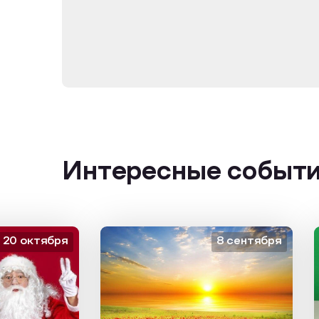
Интересные событ
октября
8 сентября