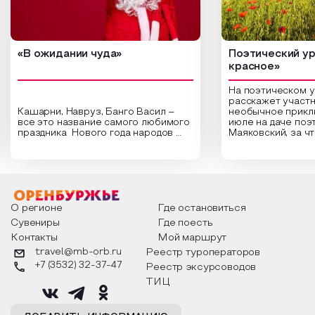
«В ожидании чуда»
Поэтический ур
красное»
На поэтическом 
расскажет участн
Кашарни, Навруз, Банго Васил –
необычное прикл
все это название самого любимого
июле на даче поэ
праздника Нового года народов
Маяковский, за ч
России. Традиции и обычаи,
Сергеевич Пушки
которыми отмечают этот праздник
время года и поч
интересны и уникальны. Участники
считают макушкой
мероприятия узнают удивительные
стихотворения о 
факты из истории этого праздника,
Федора Тютчева,
о том, как встречают новый год в
Маяковского, Але
разных уголках страны, какие
Твардовского и д
О регионе
Где остановиться
обряды совершают на удачу и
поэтов, участники
Сувениры
Где поесть
благополучие, в чем схожи и
ответы не только
Контакты
Мой маршрут
различаются традиции. Кто такой
вопросы, но проч
Дед Мороз и откуда он пришел, как
каждой строчке з
travel@mb-orb.ru
Реестр туроператоров
его называют в разных уголках
восхищение само
+7 (3532) 32-37-47
Реестр эксурсоводов
страны и как появились елочные
яркому времени г
игрушки.
ТИЦ