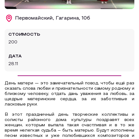
Образовательный туризм
Первомайский, Гагарина, 10б
Аттестованные экскурсоводы
Маршруты от экскурсоводов
СТОИМОСТЬ
Все маршруты
200
Доступная среда
ДАТА
28.11
День матери — это замечательный повод, чтобы ещё раз
сказать слова любви и признательности самому родному и
близкому человеку, отдать дань уважения за любовь, за
щедрые материнские сердца, за их заботливые и
ласковые руки.
В этот праздничный день творческие коллективы и
солисты районного дома культуры поздравят всех
женщин, которым выпала такая счастливая и в то же
время нелегкая судьба – быть матерью. Будут исполнены
песни известных и уже полюбившихся композиторов и