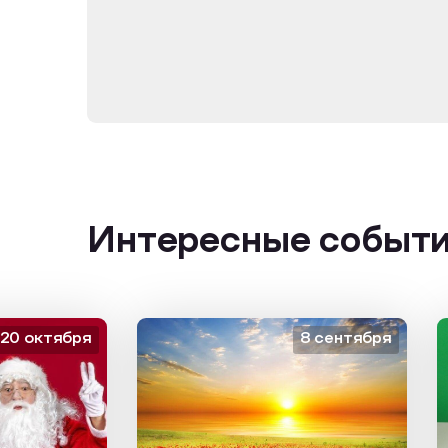
Интересные событ
октября
8 сентября