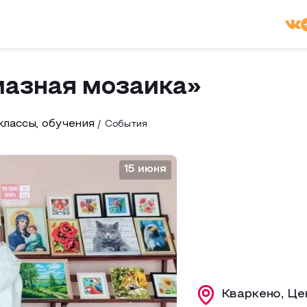
азная мозаика»
лассы, обучения
События
15 июня
Кваркено, Це