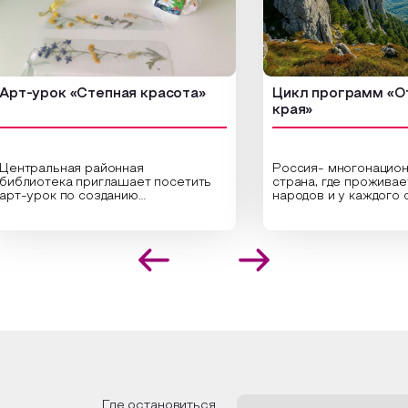
урок «Степная красота»
Цикл программ «От кра
края»
ральная районная
Россия- многонациональн
иотека приглашает посетить
страна, где проживает бол
урок по созданию
народов и у каждого своя
инальных композиций из
уникальная национальная 
шенных трав и цветов.
На мероприятии участник
иалисты научат технике
совершат путешествие п
оложения растений в рамке
необъятной стране, посет
создания эстетически
Сибири, дальнего Востока,
лекательной картины, которую
Кавказа, где познакомятс
оздадите с помощью рамки,
культурными и архитекту
ной бумаги и высушенных
достопримечательностями
ений. Эко-картина дополнит
интересные факты о наци
рьер и будет напоминать о
традициях, праздниках, обр
их степных просторах.
которые связаны с природ
религией; устном народн
ложим смастерить также
творчестве, в котором о
льные закладки для книг,
история возникновения на
льзуя ламинатор и прозрачную
быт и праздники.
Где остановиться