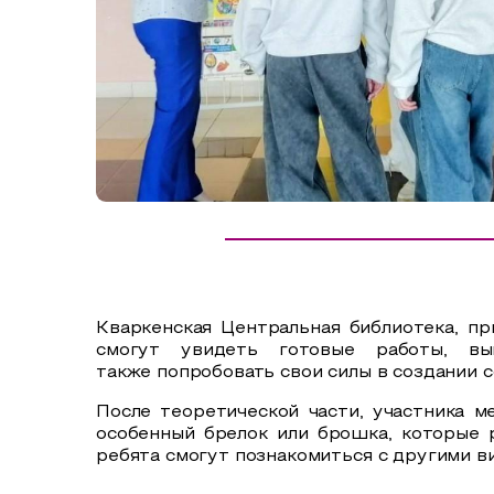
Сельский туризм
СУВЕНИРЫ
Аудио маршруты
НАЦИОНАЛЬНЫЙ ТУРИСТСКИЙ МАРШРУТ
Автотуризм
Образовательный туризм
Аттестованные экскурсоводы
Маршруты от экскурсоводов
Все маршруты
Кваркенская Центральная библиотека, п
Доступная среда
смогут увидеть готовые работы, вы
также попробовать свои силы в создании 
После теоретической части, участника м
особенный брелок или брошка, которые 
ребята смогут познакомиться с другими в