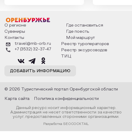
которыми отмечают этот праздник
время года и поч
интересны и уникальны. Участники
считают макушкой
мероприятия узнают удивительные
стихотворения о 
факты из истории этого праздника,
Федора Тютчева,
о том, как встречают новый год в
Маяковского, Але
разных уголках страны, какие
Твардовского и д
О регионе
Где остановиться
обряды совершают на удачу и
поэтов, участники
Сувениры
Где поесть
благополучие, в чем схожи и
ответы не только
Контакты
Мой маршрут
различаются традиции. Кто такой
вопросы, но проч
Дед Мороз и откуда он пришел, как
каждой строчке з
travel@mb-orb.ru
Реестр туроператоров
его называют в разных уголках
восхищение само
+7 (3532) 32-37-47
Реестр эксурсоводов
страны и как появились елочные
яркому времени г
игрушки.
ТИЦ
ДОБАВИТЬ ИНФОРМАЦИЮ
© 2026 Туристический портал Оренбургской области
Карта сайта
Политика конфиденциальности
Данный ресурс носит информационный характер.
Администрация не несет ответственности за качество
услуг, предоставленных сторонними организациями.
Разработка SEOCOCKTAIL