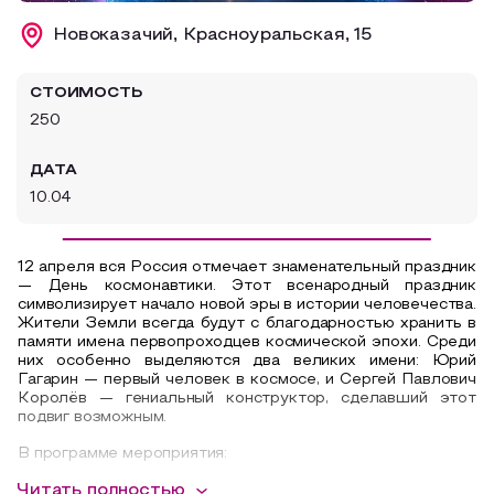
Образовательный туризм
Новоказачий, Красноуральская, 15
Аттестованные экскурсоводы
СТОИМОСТЬ
Маршруты от экскурсоводов
250
Все маршруты
ДАТА
Доступная среда
10.04
12 апреля вся Россия отмечает знаменательный праздник
— День космонавтики. Этот всенародный праздник
символизирует начало новой эры в истории человечества.
Жители Земли всегда будут с благодарностью хранить в
памяти имена первопроходцев космической эпохи. Среди
них особенно выделяются два великих имени: Юрий
Гагарин — первый человек в космосе, и Сергей Павлович
Королёв — гениальный конструктор, сделавший этот
подвиг возможным.
В программе мероприятия:
Читать полностью
- познавательная видеопрезентация, во время