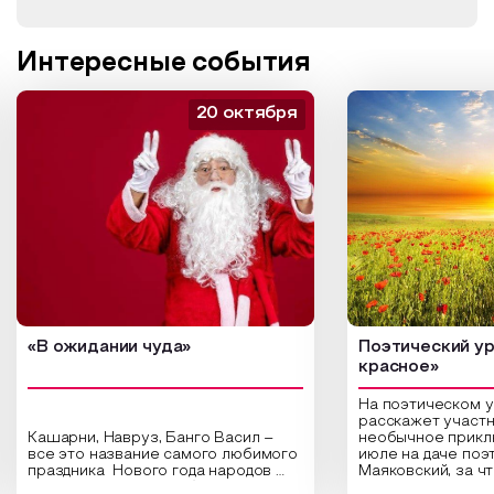
Интересные события
20 октября
«В ожидании чуда»
Поэтический ур
красное»
На поэтическом 
расскажет участн
Кашарни, Навруз, Банго Васил –
необычное прикл
все это название самого любимого
июле на даче поэ
праздника Нового года народов
Маяковский, за ч
России. Традиции и обычаи,
Сергеевич Пушки