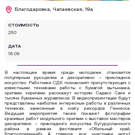
Образовательный туризм
Благодаровка, Чапаевская, 19а
Аттестованные экскурсоводы
СТОИМОСТЬ
Маршруты от экскурсоводов
250
Все маршруты
ДАТА
Доступная среда
18.09
В настоящее время среди молодежи становится
популярным рукоделие и декоративно – прикладное
искусство. Работники СДК познакомят присутствующих с
известными техниками работы с бумагой: вытынанка,
оригами, киригами, расскажут историю Садако Саки и
тысячи бумажных журавликов. В видеопрезентации будут
представлены наиболее интересные работы в различных
техниках, занесенные в книгу рекордов Гиннесса.
Ведущая мероприятия также покажет фотографии
красивых работ модульного оригами с выставок мастеров
декоративно – прикладного искусства Бугурусланского
района в рамках фестиваля «Обильный край,
благословенный!» А главное, все участники могут