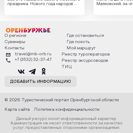
праздника Нового года народов
Маяковский, за ч
России. Традиции и обычаи,
Сергеевич Пушки
которыми отмечают этот праздник
время года и поч
интересны и уникальны. Участники
считают макушкой
мероприятия узнают удивительные
стихотворения о 
факты из истории этого праздника,
Федора Тютчева,
о том, как встречают новый год в
Маяковского, Але
разных уголках страны, какие
Твардовского и д
О регионе
Где остановиться
обряды совершают на удачу и
поэтов, участники
Сувениры
Где поесть
благополучие, в чем схожи и
ответы не только
Контакты
Мой маршрут
различаются традиции. Кто такой
вопросы, но проч
Дед Мороз и откуда он пришел, как
каждой строчке з
travel@mb-orb.ru
Реестр туроператоров
его называют в разных уголках
восхищение само
+7 (3532) 32-37-47
Реестр эксурсоводов
страны и как появились елочные
яркому времени г
игрушки.
ТИЦ
ДОБАВИТЬ ИНФОРМАЦИЮ
© 2026 Туристический портал Оренбургской области
Карта сайта
Политика конфиденциальности
Данный ресурс носит информационный характер.
Администрация не несет ответственности за качество
услуг, предоставленных сторонними организациями.