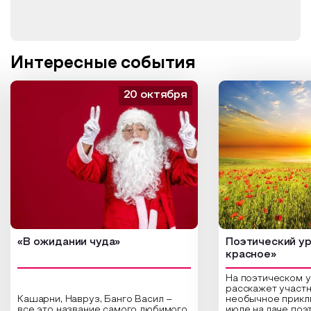
Интересные события
20 октября
«В ожидании чуда»
Поэтический ур
красное»
На поэтическом 
расскажет участн
Кашарни, Навруз, Банго Васил –
необычное прикл
все это название самого любимого
июле на даче поэ