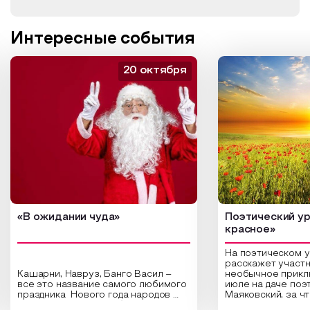
Интересные события
20 октября
«В ожидании чуда»
Поэтический ур
красное»
На поэтическом 
расскажет участн
Кашарни, Навруз, Банго Васил –
необычное прикл
все это название самого любимого
июле на даче поэ
праздника Нового года народов
Маяковский, за ч
России. Традиции и обычаи,
Сергеевич Пушки