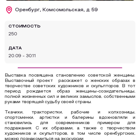
Образовательный туризм
Оренбург, Комсомольская, д 59
Аттестованные экскурсоводы
СТОИМОСТЬ
Маршруты от экскурсоводов
250
Все маршруты
ДАТА
Доступная среда
20.09 - 30.11
Выставка посвящена становлению советской женщины.
В
ыставочный проект расскажет о женских образах в
творчестве советских художников и скульпторов. В тот
период рождается образ женщины-созидательницы,
полной жизненных сил и великих замыслов, собственными
руками творящей судьбу своей страны.
Ткачихи, трактористки, рабочие и колхозницы,
спортсменки, артистки и балерины вдохновляли и
становились для современников примером для
подражания. С их образами, а также с творчеством
художников и скульпторов, в том числе оренбургских,
можно познакомиться на экскурсии