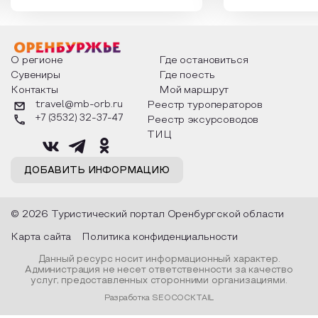
которыми отмечают этот праздник
время года и поч
интересны и уникальны. Участники
считают макушкой
мероприятия узнают удивительные
стихотворения о 
факты из истории этого праздника,
Федора Тютчева,
о том, как встречают новый год в
Маяковского, Але
разных уголках страны, какие
Твардовского и д
О регионе
Где остановиться
обряды совершают на удачу и
поэтов, участники
Сувениры
Где поесть
благополучие, в чем схожи и
ответы не только
Контакты
Мой маршрут
различаются традиции. Кто такой
вопросы, но проч
Дед Мороз и откуда он пришел, как
каждой строчке з
travel@mb-orb.ru
Реестр туроператоров
его называют в разных уголках
восхищение само
+7 (3532) 32-37-47
Реестр эксурсоводов
страны и как появились елочные
яркому времени г
игрушки.
ТИЦ
ДОБАВИТЬ ИНФОРМАЦИЮ
© 2026 Туристический портал Оренбургской области
Карта сайта
Политика конфиденциальности
Данный ресурс носит информационный характер.
Администрация не несет ответственности за качество
услуг, предоставленных сторонними организациями.
Разработка SEOCOCKTAIL