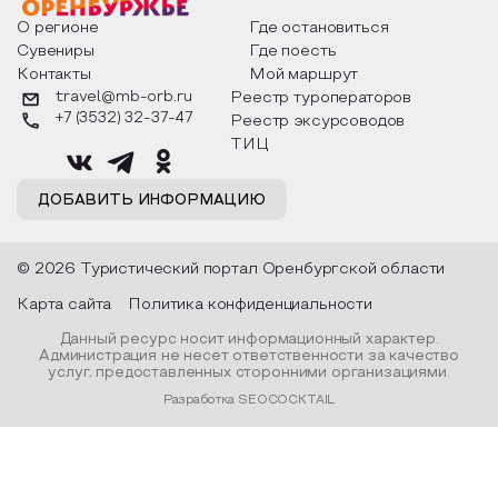
о том, как встречают новый год в
Маяковского, Але
разных уголках страны, какие
Твардовского и д
О регионе
Где остановиться
обряды совершают на удачу и
поэтов, участники
Сувениры
Где поесть
благополучие, в чем схожи и
ответы не только
Контакты
Мой маршрут
различаются традиции. Кто такой
вопросы, но проч
Дед Мороз и откуда он пришел, как
каждой строчке з
travel@mb-orb.ru
Реестр туроператоров
его называют в разных уголках
восхищение само
+7 (3532) 32-37-47
Реестр эксурсоводов
страны и как появились елочные
яркому времени г
игрушки.
ТИЦ
ДОБАВИТЬ ИНФОРМАЦИЮ
© 2026 Туристический портал Оренбургской области
Карта сайта
Политика конфиденциальности
Данный ресурс носит информационный характер.
Администрация не несет ответственности за качество
услуг, предоставленных сторонними организациями.
Разработка SEOCOCKTAIL