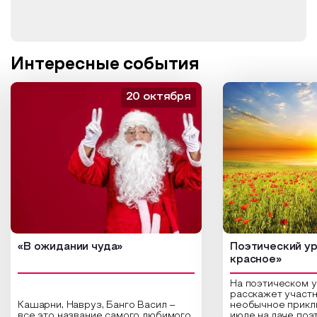
Интересные события
20 октября
«В ожидании чуда»
Поэтический ур
красное»
На поэтическом 
расскажет участн
Кашарни, Навруз, Банго Васил –
необычное прикл
все это название самого любимого
июле на даче поэ