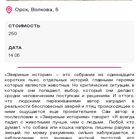
Образовательный туризм
Орск, Волкова, 5
Аттестованные экскурсоводы
СТОИМОСТЬ
Маршруты от экскурсоводов
250
Все маршруты
ДАТА
Доступная среда
14.05
«Звериные истории» – это собрание из одиннадцати
коротких пьес, отдельных историй, главными героями
которых являются животные. Но критические ситуации, в
которые они попадают, выбор, который они делают,
сродни человеческим поступкам и решениям. И оттого,
что людскими переживаниями автор наградил в
реальности бессловесных зверей и птиц, происходящее с
ними ощущается еще пронзительнее. Сам автор в
послесловии к «Звериным историям» говорит: «Я всегда
ладил с животными лучше, чем с людьми... Любой, кто
думает, что собака или кошка напрочь лишены разума и
эмоций, по моему разумению, сильно заблуждается, и
заблуждение это вызвано жуткой пустотой его