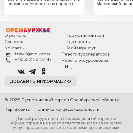
праздника Нового года народов
Маяковский, за ч
России. Традиции и обычаи,
Сергеевич Пушки
которыми отмечают этот праздник
время года и поч
интересны и уникальны. Участники
считают макушкой
мероприятия узнают удивительные
стихотворения о 
факты из истории этого праздника,
Федора Тютчева,
о том, как встречают новый год в
Маяковского, Але
разных уголках страны, какие
Твардовского и д
О регионе
Где остановиться
обряды совершают на удачу и
поэтов, участники
Сувениры
Где поесть
благополучие, в чем схожи и
ответы не только
Контакты
Мой маршрут
различаются традиции. Кто такой
вопросы, но проч
Дед Мороз и откуда он пришел, как
каждой строчке з
travel@mb-orb.ru
Реестр туроператоров
его называют в разных уголках
восхищение само
+7 (3532) 32-37-47
Реестр эксурсоводов
страны и как появились елочные
яркому времени г
игрушки.
ТИЦ
ДОБАВИТЬ ИНФОРМАЦИЮ
© 2026 Туристический портал Оренбургской области
Карта сайта
Политика конфиденциальности
Данный ресурс носит информационный характер.
Администрация не несет ответственности за качество
услуг, предоставленных сторонними организациями.