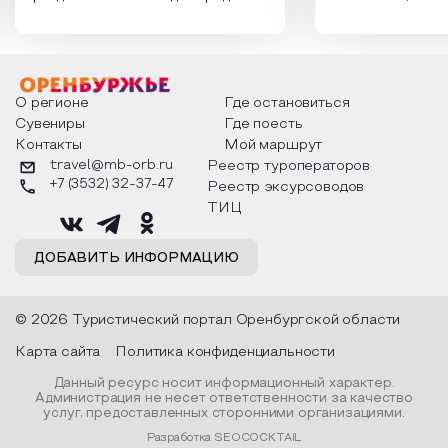
России. Традиции и обычаи,
Сергеевич Пушки
которыми отмечают этот праздник
время года и поч
интересны и уникальны. Участники
считают макушкой
мероприятия узнают удивительные
стихотворения о 
факты из истории этого праздника,
Федора Тютчева,
о том, как встречают новый год в
Маяковского, Але
разных уголках страны, какие
Твардовского и д
О регионе
Где остановиться
обряды совершают на удачу и
поэтов, участники
Сувениры
Где поесть
благополучие, в чем схожи и
ответы не только
Контакты
Мой маршрут
различаются традиции. Кто такой
вопросы, но проч
Дед Мороз и откуда он пришел, как
каждой строчке з
travel@mb-orb.ru
Реестр туроператоров
его называют в разных уголках
восхищение само
+7 (3532) 32-37-47
Реестр эксурсоводов
страны и как появились елочные
яркому времени г
игрушки.
ТИЦ
ДОБАВИТЬ ИНФОРМАЦИЮ
© 2026 Туристический портал Оренбургской области
Карта сайта
Политика конфиденциальности
Данный ресурс носит информационный характер.
Администрация не несет ответственности за качество
услуг, предоставленных сторонними организациями.
Разработка SEOCOCKTAIL