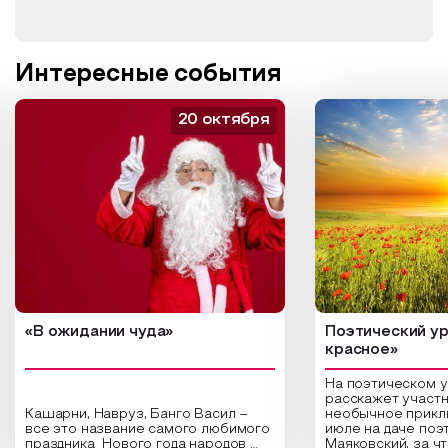
Интересные события
20 октября
«В ожидании чуда»
Поэтический ур
красное»
На поэтическом 
расскажет участн
Кашарни, Навруз, Банго Васил –
необычное прикл
все это название самого любимого
июле на даче поэ
праздника Нового года народов
Маяковский, за ч