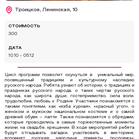
Образовательный туризм
Троицкое, Ленинская, 10
Аттестованные экскурсоводы
СТОИМОСТЬ
Маршруты от экскурсоводов
300
Все маршруты
ДАТА
Доступная среда
10.10 - 05.12
Цикл программ позволит окунуться в уникальный мир,
посвященный традициям и культурному наследию
русского народа. Ребята узнают об истории, о традициях и
праздниках русского народа, о таких чертах русского
народа, как широта души, гостеприимство, сила воли,
трудолюбие, любовь к Родине. Участники познакомятся с
такими понятиями, как «изба курная», «красный угол», о
женском и мужском национальном костюме и о самой
древней обуви – лапти. Также познакомятся с обрядами,
которые проводились в самые торжественные моменты
жизни, на свадьбе, крещении.
В ходе мероприятий ребята
будут отгадывать загадки, участвовать в викторине,
вспомнят русские народные приметы, пословицы,