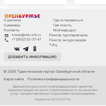
которыми отмечают этот праздник
время года и поч
интересны и уникальны. Участники
считают макушкой
мероприятия узнают удивительные
стихотворения о 
факты из истории этого праздника,
Федора Тютчева,
о том, как встречают новый год в
Маяковского, Але
разных уголках страны, какие
Твардовского и д
О регионе
Где остановиться
обряды совершают на удачу и
поэтов, участники
Сувениры
Где поесть
благополучие, в чем схожи и
ответы не только
Контакты
Мой маршрут
различаются традиции. Кто такой
вопросы, но проч
Дед Мороз и откуда он пришел, как
каждой строчке з
travel@mb-orb.ru
Реестр туроператоров
его называют в разных уголках
восхищение само
+7 (3532) 32-37-47
Реестр эксурсоводов
страны и как появились елочные
яркому времени г
игрушки.
ТИЦ
ДОБАВИТЬ ИНФОРМАЦИЮ
© 2026 Туристический портал Оренбургской области
Карта сайта
Политика конфиденциальности
Данный ресурс носит информационный характер.
Администрация не несет ответственности за качество
услуг, предоставленных сторонними организациями.
Разработка SEOCOCKTAIL