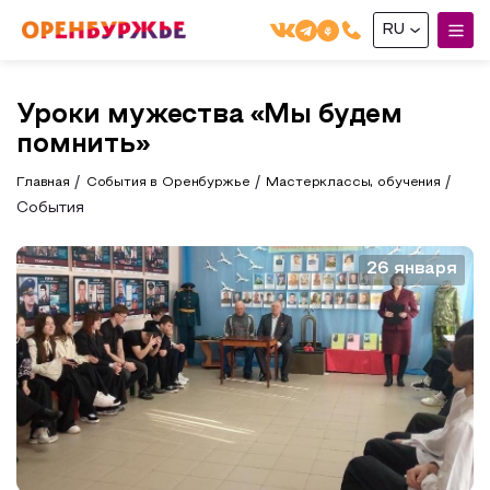
RU
English(EN)
Уроки мужества «Мы будем
Русский(RU)
помнить»
О РЕГИОНЕ
Главная
События в Оренбуржье
Мастерклассы, обучения
События
О регионе
МОЙ МАРШРУТ
Фотобанк
26 января
Маршруты от туроператоров
ГДЕ ПОЕСТЬ
Промышленный туризм
ГДЕ ОСТАНОВИТЬСЯ
Пешеходный туризм
СУВЕНИРЫ
Сельский туризм
Аудио маршруты
НАЦИОНАЛЬНЫЙ ТУРИСТСКИЙ МАРШРУТ
Автотуризм