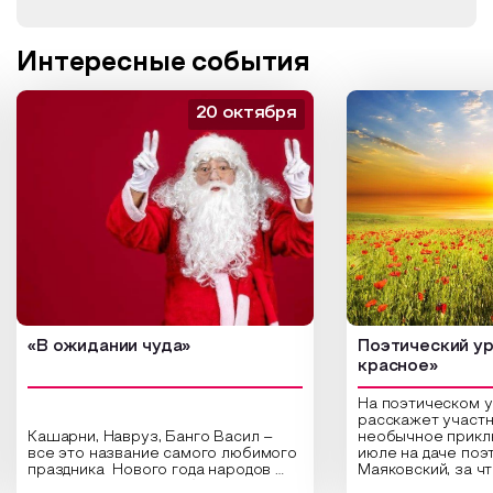
Интересные события
20 октября
«В ожидании чуда»
Поэтический ур
красное»
На поэтическом 
расскажет участн
Кашарни, Навруз, Банго Васил –
необычное прикл
все это название самого любимого
июле на даче поэ
праздника Нового года народов
Маяковский, за ч
России. Традиции и обычаи,
Сергеевич Пушки