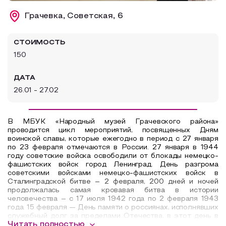
Образовательный туризм
Грачевка, Советская, 6
Аттестованные экскурсоводы
СТОИМОСТЬ
Маршруты от экскурсоводов
150
Все маршруты
ДАТА
Доступная среда
26.01 - 27.02
В МБУК «Народный музей Грачевского района»
проводится цикл мероприятий, посвященных Дням
воинской славы, которые е
жегодно в период с 27 января
по 23 февраля отмечаются в России.
27 января
в 1944
году советские войска освободили от блокады немецко-
фашистских войск город Ленинград
.
День разгрома
советскими войсками немецко-фашистских войск в
Сталинградской битве – 2 февраля, 200 дней и ночей
продолжалась самая кровавая битва в истории
человечества –
с 17 июля 1942 года по 2 февраля 1943
года.
15 февраля
— День памяти о россиянах, исполнявших
служебный долг за пределами Отечества, в этот день в
Читать полностью
1989 году советские войска были выведены из