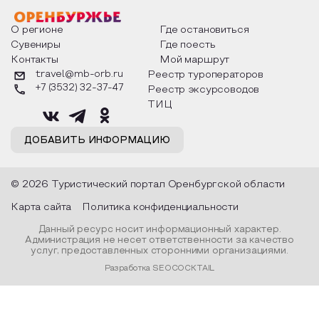
факты из истории этого праздника,
Федора Тютчева,
о том, как встречают новый год в
Маяковского, Але
разных уголках страны, какие
Твардовского и д
О регионе
Где остановиться
обряды совершают на удачу и
поэтов, участники
Сувениры
Где поесть
благополучие, в чем схожи и
ответы не только
Контакты
Мой маршрут
различаются традиции. Кто такой
вопросы, но проч
Дед Мороз и откуда он пришел, как
каждой строчке з
travel@mb-orb.ru
Реестр туроператоров
его называют в разных уголках
восхищение само
+7 (3532) 32-37-47
Реестр эксурсоводов
страны и как появились елочные
яркому времени г
игрушки.
ТИЦ
ДОБАВИТЬ ИНФОРМАЦИЮ
© 2026 Туристический портал Оренбургской области
Карта сайта
Политика конфиденциальности
Данный ресурс носит информационный характер.
Администрация не несет ответственности за качество
услуг, предоставленных сторонними организациями.
Разработка SEOCOCKTAIL