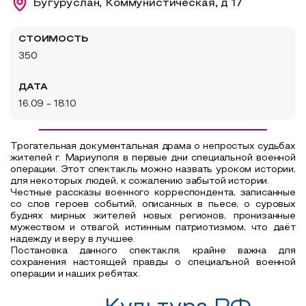
Бугуруслан, Коммунистическая, д 17
Образовательный туризм
СТОИМОСТЬ
Аттестованные экскурсоводы
350
Маршруты от экскурсоводов
ДАТА
Все маршруты
16.09 - 18.10
Доступная среда
Трогательная документальная драма о непростых судьбах
жителей г. Мариуполя в первые дни специальной военной
операции. Этот спектакль можно назвать уроком истории,
для некоторых людей, к сожалению забытой истории.
Честные рассказы военного корреспондента, записанные
со слов героев событий, описанных в пьесе, о суровых
буднях мирных жителей новых регионов, пронизанные
мужеством и отвагой, истинным патриотизмом, что даёт
надежду и веру в лучшее.
Постановка данного спектакля, крайне важна для
сохранения настоящей правды о специальной военной
операции и наших ребятах.