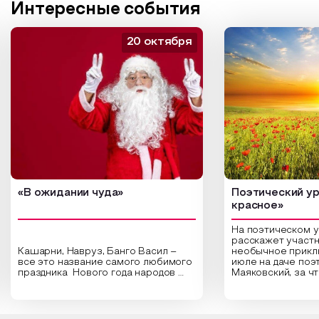
Интересные события
20 октября
«В ожидании чуда»
Поэтический ур
красное»
На поэтическом 
расскажет участн
Кашарни, Навруз, Банго Васил –
необычное прикл
все это название самого любимого
июле на даче поэ
праздника Нового года народов
Маяковский, за ч
России. Традиции и обычаи,
Сергеевич Пушки
которыми отмечают этот праздник
время года и поч
интересны и уникальны. Участники
считают макушкой
мероприятия узнают удивительные
стихотворения о 