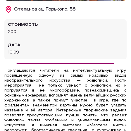
Образовательный туризм
Степановка, Горького, 58
Аттестованные экскурсоводы
СТОИМОСТЬ
Маршруты от экскурсоводов
200
Все маршруты
ДАТА
Доступная среда
19.09
Приглашаются читатели на интеллектуальную игру,
посвященную одному из самых красивых видов
изобразительного искусства — живописи. Гости
мероприятия
не только узнают о живописи, но и
погрузятся в её многообразие, познакомившись с
основными жанрами, вспомнят имена величайших русских
художников, а также примут участие
в игре, где по
фрагментам знаменитой картины нужно будет угадать
название и её автора.
Интересные творческие задания
позволят присутствующим лучше понять, что делает
живопись таким особенным и универсальным видом
искусства. А
книжная выставка «Мастера кисти»
расскажет
биографические сведения о художниках, и