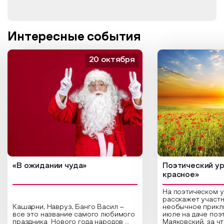
Интересные события
20 октября
«В ожидании чуда»
Поэтический ур
красное»
На поэтическом 
расскажет участн
Кашарни, Навруз, Банго Васил –
необычное прикл
все это название самого любимого
июле на даче поэ
праздника Нового года народов
Маяковский, за ч