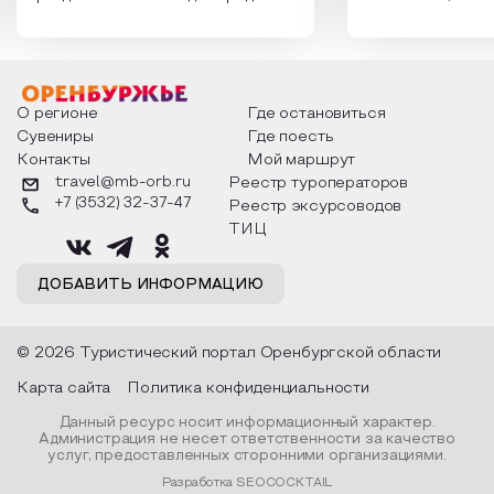
России. Традиции и обычаи,
Сергеевич Пушки
которыми отмечают этот праздник
время года и поч
интересны и уникальны. Участники
считают макушкой
мероприятия узнают удивительные
стихотворения о 
факты из истории этого праздника,
Федора Тютчева,
о том, как встречают новый год в
Маяковского, Але
разных уголках страны, какие
Твардовского и д
О регионе
Где остановиться
обряды совершают на удачу и
поэтов, участники
Сувениры
Где поесть
благополучие, в чем схожи и
ответы не только
Контакты
Мой маршрут
различаются традиции. Кто такой
вопросы, но проч
Дед Мороз и откуда он пришел, как
каждой строчке з
travel@mb-orb.ru
Реестр туроператоров
его называют в разных уголках
восхищение само
+7 (3532) 32-37-47
Реестр эксурсоводов
страны и как появились елочные
яркому времени г
игрушки.
ТИЦ
ДОБАВИТЬ ИНФОРМАЦИЮ
© 2026 Туристический портал Оренбургской области
Карта сайта
Политика конфиденциальности
Данный ресурс носит информационный характер.
Администрация не несет ответственности за качество
услуг, предоставленных сторонними организациями.
Разработка SEOCOCKTAIL