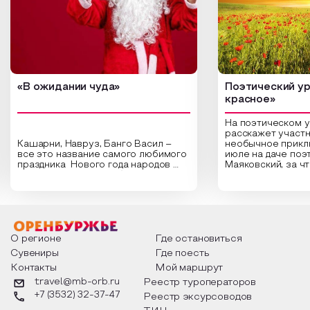
«В ожидании чуда»
Поэтический ур
красное»
На поэтическом 
расскажет участн
Кашарни, Навруз, Банго Васил –
необычное прикл
все это название самого любимого
июле на даче поэ
праздника Нового года народов
Маяковский, за ч
России. Традиции и обычаи,
Сергеевич Пушки
которыми отмечают этот праздник
время года и поч
интересны и уникальны. Участники
считают макушкой
мероприятия узнают удивительные
стихотворения о 
факты из истории этого праздника,
Федора Тютчева,
о том, как встречают новый год в
Маяковского, Але
разных уголках страны, какие
Твардовского и д
О регионе
Где остановиться
обряды совершают на удачу и
поэтов, участники
Сувениры
Где поесть
благополучие, в чем схожи и
ответы не только
Контакты
Мой маршрут
различаются традиции. Кто такой
вопросы, но проч
Дед Мороз и откуда он пришел, как
каждой строчке з
travel@mb-orb.ru
Реестр туроператоров
его называют в разных уголках
восхищение само
+7 (3532) 32-37-47
Реестр эксурсоводов
страны и как появились елочные
яркому времени г