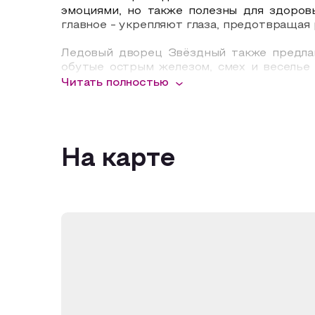
эмоциями, но также полезны для здоров
главное - укрепляют глаза, предотвращая
Ледовый дворец Звёздный также предлаг
обутые острым железом, смех и веселье
существованию зимних видов спорта даже
Читать полностью
от времени года.
В Ледовом дворце Звёздный, кроме того, 
Здесь также есть прокат спортивного инв
На карте