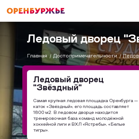
English(EN)
Русский(RU)
Ледовый дворец "З
О РЕГИОНЕ
Главная
Достопримечательности
Ледов
О регионе
Ледовый дворец
МОЙ МАРШРУТ
"Звёздный"
Фотобанк
Самая крупная ледовая площадка Оренбурга —
Маршруты от туроператоров
каток «Звёздный», его площадь составляет
ГДЕ ПОЕСТЬ
1800 м2. В ледовом дворце находится
Промышленный туризм
тренировочная база команд молодёжной
хоккейной лиги и ВХЛ «Ястребы», «Белые
ГДЕ ОСТАНОВИТЬСЯ
тигры».
Пешеходный туризм