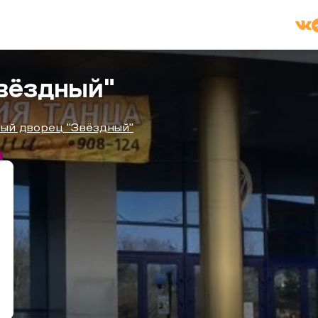
вёздный"
ый дворец "Звёздный"