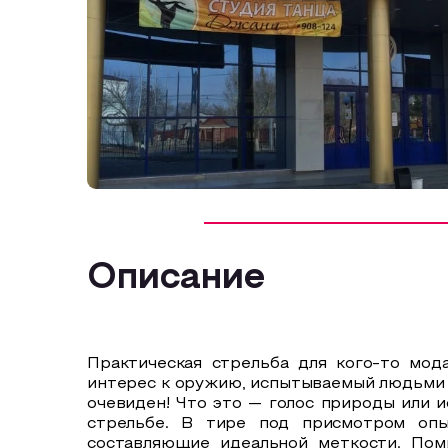
Описание
Практическая стрельба для кого-то мода
интерес к оружию, испытываемый людьми р
очевиден! Что это — голос природы или 
стрельбе. В тире под присмотром оп
составляющие идеальной меткости. Пом