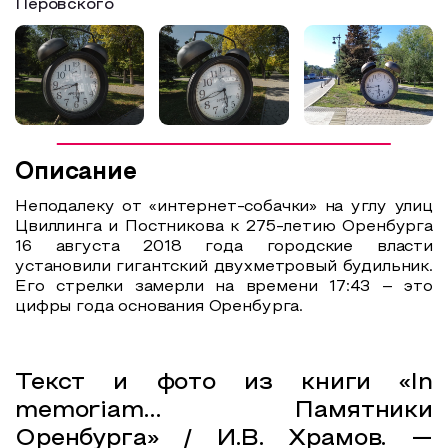
Перовского
Образовательный туризм
Аттестованные экскурсоводы
Маршруты от экскурсоводов
Все маршруты
Доступная среда
Описание
Неподалеку от «интернет-собачки» на углу улиц
Цвиллинга и Постникова к 275-летию Оренбурга
16 августа 2018 года городские власти
установили гигантский двухметровый будильник.
Его стрелки замерли на времени 17:43 – это
цифры года основания Оренбурга.
Текст и фото из книги «In
memoriam… Памятники
Оренбурга» / И.В. Храмов. —