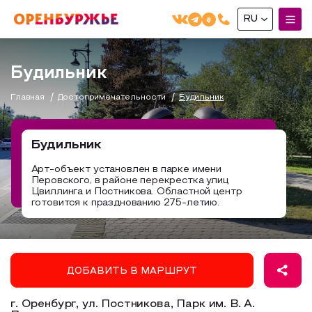
RU
English(EN)
Будильник
Русский(RU)
Главная
Достопримечательности
Будильник
О РЕГИОНЕ
О регионе
Будильник
МОЙ МАРШРУТ
Фотобанк
Арт-объект установлен в парке имени
Перовского, в районе перекрестка улиц
Маршруты от туроператоров
Бузулук и Бузулукский район
Цвиллинга и Постникова. Областной центр
ГДЕ ПОЕСТЬ
готовится к празднованию 275-летию.
Промышленный туризм
Соль-Илецкий район
ГДЕ ОСТАНОВИТЬСЯ
Пешеходный туризм
Саракташский район
СУВЕНИРЫ
Сельский туризм
ДОБАВИТЬ В МАРШРУТ
Аудио маршруты
НАЦИОНАЛЬНЫЙ ТУРИСТСКИЙ МАРШРУТ
г. Оренбург, ул. Постникова, Парк им. В. А.
Автотуризм