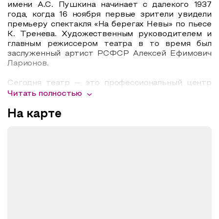
имени А.С. Пушкина начинает с далекого 1937
года, когда 16 ноября первые зрители увидели
премьеру спектакля «На берегах Невы» по пьесе
К. Тренева. Художественным руководителем и
главным режиссером театра в то время был
заслуженный артист РСФСР Алексей Ефимович
Ларионов.
Сегодня театр — это профессиональный центр
духовной и эстетической культуры города, а
Читать полностью
также обновленное, современное здание,
масштабная реконструкция которого
На карте
закончилась в 2014 году. Техническое оснащение
театра опережает многие культурные объекты
России, входя в десятку лучших театров по
стране. Это слаженная работа первоклассных
специалистов, грамотно управляющих храмом
искусства. С декабря 2019 года директором
театра является Алексей Георгиевич Заводчиков,
художественной частью с сентября 2020 года
руководит Денис Юрьевич Радченко.