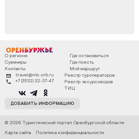
Работы актеров Орского театра зачастую
становятся победителями во всевозможных
фестивалях и конкурсах, дипломантами и
обладателями многочисленных премий, что
является ярким доказательством высочайшей
квалификации.
Орский государственный театр им. А.С. Пушкина
является центром культурной и общественной
О регионе
Где остановиться
жизни всего Восточного Оренбуржья со своей
Сувениры
Где поесть
богатой и самобытной историей становления и
развития, который с радостью дарит море
Контакты
Мой маршрут
положительных эмоций своему зрителю.
travel@mb-orb.ru
Реестр туроператоров
+7 (3532) 32-37-47
Реестр эксурсоводов
ТИЦ
ДОБАВИТЬ ИНФОРМАЦИЮ
© 2026 Туристический портал Оренбургской области
Карта сайта
Политика конфиденциальности