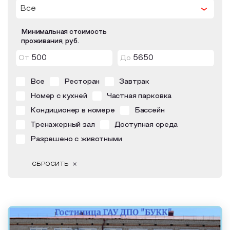
Все
Образовательный туризм
Аттестованные экскурсоводы
Минимальная стоимость
проживания, руб.
Маршруты от экскурсоводов
От
До
Все маршруты
Все
Ресторан
Завтрак
Доступная среда
Номер с кухней
Частная парковка
Кондиционер в номере
Бассейн
Тренажерный зал
Доступная среда
Разрешено с животными