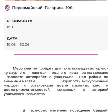
Образовательный туризм
Первомайский, Гагарина, 10б
Аттестованные экскурсоводы
СТОИМОСТЬ
Маршруты от экскурсоводов
150
Все маршруты
ДАТА
Доступная среда
15.06 - 30.06
Мероприятие пройдет для популяризации историко-
культурного
наследия родного края, запланировано
провести автопробег с учащимися школ района по
значимым местам. Разработан экскурсионный
маршрут с остановками возле памятных мест и
достопримечательностей, связанных с историей
уральского казачества .
В частности, намечено посещение бывшей