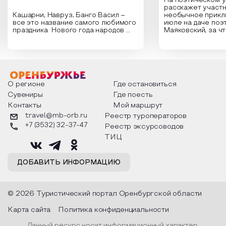
На поэтическом 
расскажет участн
Кашарни, Навруз, Банго Васил –
необычное прикл
все это название самого любимого
июле на даче поэ
праздника Нового года народов
Маяковский, за ч
России. Традиции и обычаи,
Сергеевич Пушки
которыми отмечают этот праздник
время года и поч
интересны и уникальны. Участники
считают макушкой
мероприятия узнают удивительные
стихотворения о 
факты из истории этого праздника,
Федора Тютчева,
о том, как встречают новый год в
Маяковского, Але
разных уголках страны, какие
Твардовского и д
О регионе
Где остановиться
обряды совершают на удачу и
поэтов, участники
Сувениры
Где поесть
благополучие, в чем схожи и
ответы не только
Контакты
Мой маршрут
различаются традиции. Кто такой
вопросы, но проч
Дед Мороз и откуда он пришел, как
каждой строчке з
travel@mb-orb.ru
Реестр туроператоров
его называют в разных уголках
восхищение само
+7 (3532) 32-37-47
Реестр эксурсоводов
страны и как появились елочные
яркому времени г
игрушки.
ТИЦ
ДОБАВИТЬ ИНФОРМАЦИЮ
© 2026 Туристический портал Оренбургской области
Карта сайта
Политика конфиденциальности