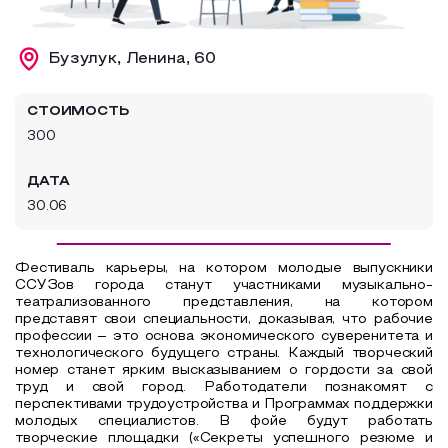
Образовательный туризм
Бузулук, Ленина, 60
Аттестованные экскурсоводы
Маршруты от экскурсоводов
СТОИМОСТЬ
Все маршруты
300
Доступная среда
ДАТА
30.06
Фестиваль карьеры, на котором молодые выпускники
ССУЗов города станут участниками музыкально-
театрализованного представления, на котором
представят свои специальности, доказывая, что рабочие
профессии – это основа экономического суверенитета и
технологического будущего страны. Каждый творческий
номер станет ярким высказыванием о гордости за свой
труд и свой город. Работодатели познакомят с
перспективами трудоустройства и Программах поддержки
молодых специалистов. В фойе будут работать
творческие площадки («Секреты успешного резюме и