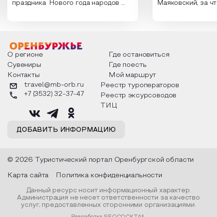
праздника Нового года народов
Маяковский, за ч
России. Традиции и обычаи,
Сергеевич Пушки
которыми отмечают этот праздник
время года и поч
интересны и уникальны. Участники
считают макушкой
мероприятия узнают удивительные
стихотворения о 
факты из истории этого праздника,
Федора Тютчева,
о том, как встречают новый год в
Маяковского, Але
разных уголках страны, какие
Твардовского и д
О регионе
Где остановиться
обряды совершают на удачу и
поэтов, участники
Сувениры
Где поесть
благополучие, в чем схожи и
ответы не только
Контакты
Мой маршрут
различаются традиции. Кто такой
вопросы, но проч
Дед Мороз и откуда он пришел, как
каждой строчке з
travel@mb-orb.ru
Реестр туроператоров
его называют в разных уголках
восхищение само
+7 (3532) 32-37-47
Реестр эксурсоводов
страны и как появились елочные
яркому времени г
игрушки.
ТИЦ
ДОБАВИТЬ ИНФОРМАЦИЮ
© 2026 Туристический портал Оренбургской области
Карта сайта
Политика конфиденциальности
Данный ресурс носит информационный характер.
Администрация не несет ответственности за качество
услуг, предоставленных сторонними организациями.