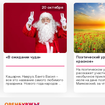
20 октября
«В ожидании чуда»
Поэтический ур
красное»
На поэтическом 
расскажет участн
Кашарни, Навруз, Банго Васил –
необычное прикл
все это название самого любимого
июле на даче поэ
праздника Нового года народов
Маяковский, за ч
России. Традиции и обычаи,
Сергеевич Пушки
которыми отмечают этот праздник
время года и поч
интересны и уникальны. Участники
считают макушкой
мероприятия узнают удивительные
стихотворения о 
факты из истории этого праздника,
Федора Тютчева,
о том, как встречают новый год в
Маяковского, Але