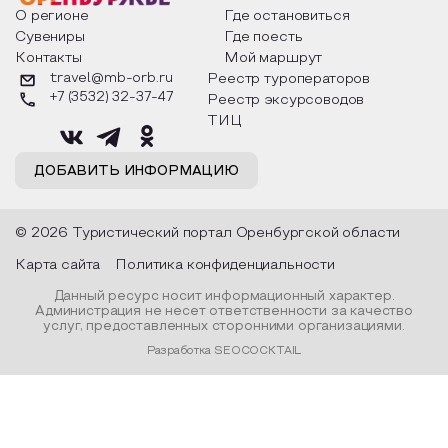
разных уголках страны, какие
Твардовского и д
О регионе
Где остановиться
обряды совершают на удачу и
поэтов, участники
Сувениры
Где поесть
благополучие, в чем схожи и
ответы не только
Контакты
Мой маршрут
различаются традиции. Кто такой
вопросы, но проч
Дед Мороз и откуда он пришел, как
каждой строчке з
travel@mb-orb.ru
Реестр туроператоров
его называют в разных уголках
восхищение само
+7 (3532) 32-37-47
Реестр эксурсоводов
страны и как появились елочные
яркому времени г
игрушки.
ТИЦ
ДОБАВИТЬ ИНФОРМАЦИЮ
© 2026 Туристический портал Оренбургской области
Карта сайта
Политика конфиденциальности
Данный ресурс носит информационный характер.
Администрация не несет ответственности за качество
услуг, предоставленных сторонними организациями.
Разработка SEOCOCKTAIL