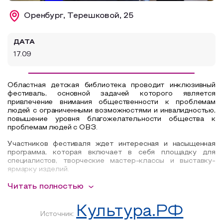
Образовательный туризм
Оренбург, Терешковой, 25
Аттестованные экскурсоводы
ДАТА
Маршруты от экскурсоводов
17.09
Все маршруты
Доступная среда
Областная детская библиотека проводит инклюзивный
фестиваль, основной задачей которого является
привлечение внимания общественности к проблемам
людей с ограниченными возможностями и инвалидностью,
повышение уровня благожелательности
общества к
проблемам людей с ОВЗ.
Участников фестиваля
ждет интересная и насыщенная
программа, которая включает в себя площадку для
специалистов, творческие мастер-классы и выставку-
ярмарку изделий.
Специалисты из разных ведомств, работающие с людьми с
Читать полностью
различными видами нозологии, встретятся на
информационно-дискуссионной площадке «Открытый
Культура.РФ
диалог», где смогут обсудить актуальные вопросы,
Источник:
познакомиться и изучить новые формы и методы работы, а