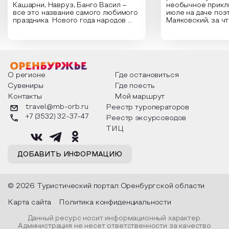
Кашарни, Навруз, Банго Васил –
необычное прикл
все это название самого любимого
июле на даче поэ
праздника Нового года народов
Маяковский, за ч
России. Традиции и обычаи,
Сергеевич Пушки
которыми отмечают этот праздник
время года и поч
интересны и уникальны. Участники
считают макушкой
мероприятия узнают удивительные
стихотворения о 
факты из истории этого праздника,
Федора Тютчева,
о том, как встречают новый год в
Маяковского, Але
разных уголках страны, какие
Твардовского и д
О регионе
Где остановиться
обряды совершают на удачу и
поэтов, участники
Сувениры
Где поесть
благополучие, в чем схожи и
ответы не только
Контакты
Мой маршрут
различаются традиции. Кто такой
вопросы, но проч
Дед Мороз и откуда он пришел, как
каждой строчке з
travel@mb-orb.ru
Реестр туроператоров
его называют в разных уголках
восхищение само
+7 (3532) 32-37-47
Реестр эксурсоводов
страны и как появились елочные
яркому времени г
игрушки.
ТИЦ
ДОБАВИТЬ ИНФОРМАЦИЮ
© 2026 Туристический портал Оренбургской области
Карта сайта
Политика конфиденциальности
Данный ресурс носит информационный характер.
Администрация не несет ответственности за качество