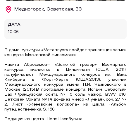
Образовательный туризм
Медногорск, Советская, 33
Аттестованные экскурсоводы
ДАТА
Маршруты от экскурсоводов
10.06
Все маршруты
Доступная среда
В доме культуры «Металлург» пройдет трансляция записи
концерта Московской филармонии.
Никита Абросимов– «Золотой призер» Всемирного
конкурса пианистов в Цинциннати (США, 2011),
полуфиналист Международного конкурса им. Вана
Клиберна в Форт-Уэрте (США,2013), участник
Международного конкурса имени П.И. Чайковского в
Москве (2015).В программе концерта Иоганн Себастьян
Бах Французская сюита № 5 соль мажор, BWV 816,
Бетховен Соната № 14 до-диез минор «Лунная», соч. 27 №
2, Лист «Женевские колокола» из цикла «Альбом
путешественника, S. 156
Ведущая концерта–Неля Насибулина.