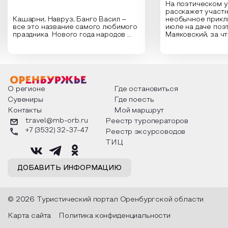
На поэтическом 
расскажет участн
Кашарни, Навруз, Банго Васил –
необычное прикл
все это название самого любимого
июле на даче поэ
праздника Нового года народов
Маяковский, за ч
России. Традиции и обычаи,
Сергеевич Пушки
которыми отмечают этот праздник
время года и поч
интересны и уникальны. Участники
считают макушкой
мероприятия узнают удивительные
стихотворения о 
факты из истории этого праздника,
Федора Тютчева,
о том, как встречают новый год в
Маяковского, Але
разных уголках страны, какие
Твардовского и д
О регионе
Где остановиться
обряды совершают на удачу и
поэтов, участники
Сувениры
Где поесть
благополучие, в чем схожи и
ответы не только
Контакты
Мой маршрут
различаются традиции. Кто такой
вопросы, но проч
Дед Мороз и откуда он пришел, как
каждой строчке з
travel@mb-orb.ru
Реестр туроператоров
его называют в разных уголках
восхищение само
+7 (3532) 32-37-47
Реестр эксурсоводов
страны и как появились елочные
яркому времени г
игрушки.
ТИЦ
ДОБАВИТЬ ИНФОРМАЦИЮ
© 2026 Туристический портал Оренбургской области
Карта сайта
Политика конфиденциальности