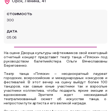
Орск, Ленина, 41
Образовательный туризм
СТОИМОСТЬ
Аттестованные экскурсоводы
300
Маршруты от экскурсоводов
ДАТА
Все маршруты
05.06
Доступная среда
На сцене Дворца культуры нефтехимиков свой ежегодный
отчетный концерт представит театр танца «Пляски» под
руководством балетмейстера Ольги Вячеславовны
Береговенко.
Театр танца «Пляски» – неоднократный лауреат
городских, всероссийских и международных конкурсов и
фестивалей. В этот вечер на сцену выйдут более 100
танцоров, как самые юные участники так и взрослые
участники коллектива, чтобы подарить яркие эмоции и
вдохновение. Зрителя ждет неожиданный
театрализованный сюжет об искусстве танца, о
непростом пути артиста и его великой награде.