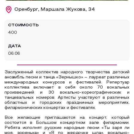
Образовательный туризм
Оренбург, Маршала Жукова, 34
Аттестованные экскурсоводы
СТОИМОСТЬ
Маршруты от экскурсоводов
400
Все маршруты
ДАТА
Доступная среда
06.06
Заслуженный коллектив народного творчества детский
ансамбль песни и танца «Зернышко» – лауреат различных
международных конкурсов и фестивалей. Репертуар
коллектива включает в себя около 70 вокальных
произведений и 30 вокально-хореографических и
танцевальных номеров. Артисты участвуют в различных
областных и городских праздничных мероприятиях,
филармонических концертах и фестивалях.
Все желающие приглашаются на концерт, который
состоится в Большом концертном зале филармонии.
Ребята исполнят русские народные песни «Ты заря ли
моя, зоренька» и «Я по жердочке шла», вокально-