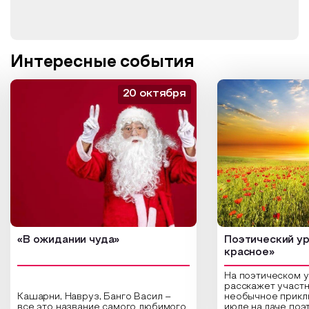
Интересные события
20 октября
«В ожидании чуда»
Поэтический ур
красное»
На поэтическом 
расскажет участн
Кашарни, Навруз, Банго Васил –
необычное прикл
все это название самого любимого
июле на даче поэ