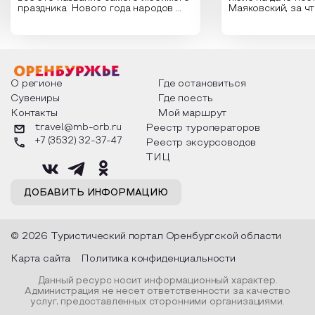
праздника Нового года народов
Маяковский, за ч
России. Традиции и обычаи,
Сергеевич Пушки
которыми отмечают этот праздник
время года и поч
интересны и уникальны. Участники
считают макушкой
мероприятия узнают удивительные
стихотворения о 
факты из истории этого праздника,
Федора Тютчева,
о том, как встречают новый год в
Маяковского, Але
разных уголках страны, какие
Твардовского и д
О регионе
Где остановиться
обряды совершают на удачу и
поэтов, участники
Сувениры
Где поесть
благополучие, в чем схожи и
ответы не только
Контакты
Мой маршрут
различаются традиции. Кто такой
вопросы, но проч
Дед Мороз и откуда он пришел, как
каждой строчке з
travel@mb-orb.ru
Реестр туроператоров
его называют в разных уголках
восхищение само
+7 (3532) 32-37-47
Реестр эксурсоводов
страны и как появились елочные
яркому времени г
игрушки.
ТИЦ
ДОБАВИТЬ ИНФОРМАЦИЮ
© 2026 Туристический портал Оренбургской области
Карта сайта
Политика конфиденциальности
Данный ресурс носит информационный характер.
Администрация не несет ответственности за качество
услуг, предоставленных сторонними организациями.