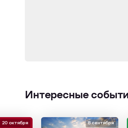
Интересные событ
октября
8 сентября