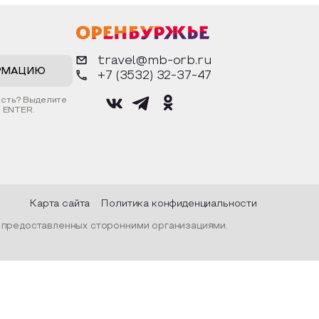
рядах,
фигурки. Разыграют сценки из
воз
дой и
известных произведений. Все
осн
ом
материалы предоставляются
дос
тражалась
организатором.
арх
рода, их
гор
travel@mb-orb.ru
нар
про
РМАЦИЮ
+7 (3532) 32-37-47
С п
гос
ость? Выделите
вре
 ENTER.
фин
муз
«Ор
муз
Пос
Карта сайта
Политика конфиденциальности
, предоставленных сторонними организациями.