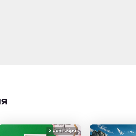
ия
2 сентября