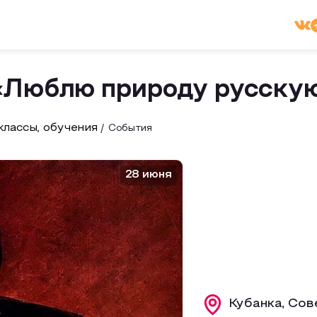
«Люблю природу русску
лассы, обучения
События
28 июня
Кубанка, Сов