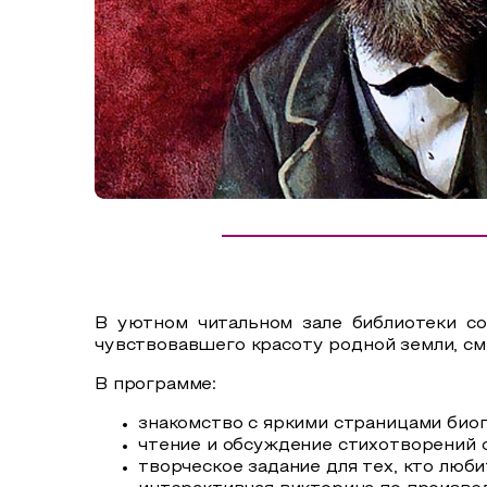
Сельский туризм
СУВЕНИРЫ
Аудио маршруты
НАЦИОНАЛЬНЫЙ ТУРИСТСКИЙ МАРШРУТ
Автотуризм
Образовательный туризм
Аттестованные экскурсоводы
Маршруты от экскурсоводов
Все маршруты
В уютном читальном зале библиотеки со
Доступная среда
чувствовавшего красоту родной земли, с
В программе:
знакомство с яркими страницами биог
чтение и обсуждение стихотворений о 
творческое задание для тех, кто люби