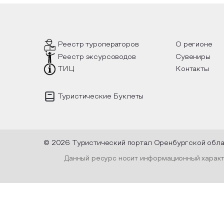
о такой
вопросы, но прочувствовать как в
инте
ишел, как
каждой строчке заложено тепло и
летн
олках
восхищение самому теплому и
елочные
яркому времени года.
Пре
уник
испо
Реестр туроператоров
О регионе
плен
Реестр эксурсоводов
Сувениры
выс
офо
ТИЦ
Контакты
и ле
Туристические Буклеты
© 2026 Туристический портал Оренбургской обл
Данный ресурс носит информационный характе