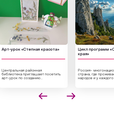
-урок «Степная красота»
Цикл программ «От кр
края»
тральная районная
Россия- многонациональ
лиотека приглашает посетить
страна, где проживает бо
урок по созданию
народов и у каждого своя
инальных композиций из
уникальная национальная
шенных трав и цветов.
На мероприятии участни
иалисты научат технике
совершат путешествие 
положения растений в рамке
необъятной стране, посе
создания эстетически
Сибири, дальнего Востока
лекательной картины, которую
Кавказа, где познакомят
оздадите с помощью рамки,
культурными и архитект
тной бумаги и высушенных
достопримечательностями
ений. Эко-картина дополнит
интересные факты о нац