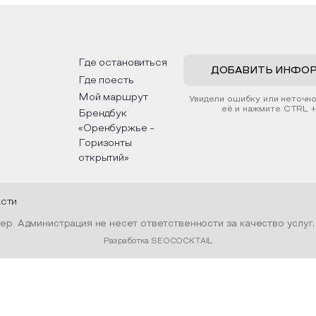
рьер и будет напоминать о
традициях, праздниках, об
их степных просторах.
которые связаны с приро
религией; устном народн
дложим смастерить также
творчестве, в котором о
альные закладки для книг,
история возникновения на
льзуя ламинатор и прозрачную
быт и праздники.
Где остановиться
ку. Внутри закладки поместим
ДОБАВИТЬ ИНФО
Где поесть
ушенные растения, красиво
рмив ее логотипом библиотеки
Мой маршрут
Увидели ошибку или неточн
нтой.
её и нажмите CTRL +
Брендбук
«Оренбуржье -
Горизонты
открытий»
асти
р. Администрация не несет ответственности за качество услуг
Разработка SEOCOCKTAIL