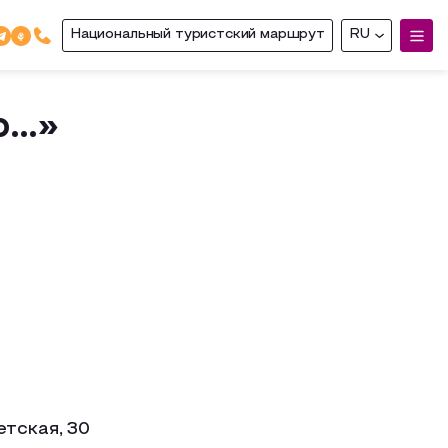
Национальный туристский маршрут
RU
ю…»
етская, 30