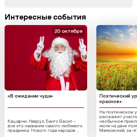
Интересные события
20 октября
«В ожидании чуда»
Поэтический ур
красное»
На поэтическом 
расскажет участн
Кашарни, Навруз, Банго Васил –
необычное прикл
все это название самого любимого
июле на даче поэ
праздника Нового года народов
Маяковский, за ч
России. Традиции и обычаи,
Сергеевич Пушки