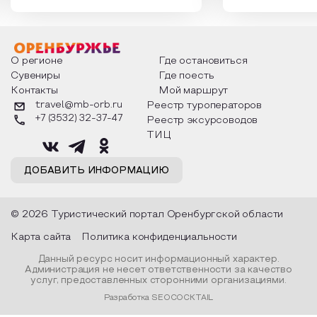
которыми отмечают этот праздник
время года и поч
интересны и уникальны. Участники
считают макушкой
мероприятия узнают удивительные
стихотворения о 
факты из истории этого праздника,
Федора Тютчева,
о том, как встречают новый год в
Маяковского, Але
разных уголках страны, какие
Твардовского и д
О регионе
Где остановиться
обряды совершают на удачу и
поэтов, участники
Сувениры
Где поесть
благополучие, в чем схожи и
ответы не только
Контакты
Мой маршрут
различаются традиции. Кто такой
вопросы, но проч
Дед Мороз и откуда он пришел, как
каждой строчке з
travel@mb-orb.ru
Реестр туроператоров
его называют в разных уголках
восхищение само
+7 (3532) 32-37-47
Реестр эксурсоводов
страны и как появились елочные
яркому времени г
игрушки.
ТИЦ
ДОБАВИТЬ ИНФОРМАЦИЮ
© 2026 Туристический портал Оренбургской области
Карта сайта
Политика конфиденциальности
Данный ресурс носит информационный характер.
Администрация не несет ответственности за качество
услуг, предоставленных сторонними организациями.
Разработка SEOCOCKTAIL