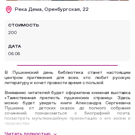
Образовательный туризм
Река Дема, Оренбургская, 22
Аттестованные экскурсоводы
СТОИМОСТЬ
Маршруты от экскурсоводов
200
Все маршруты
ДАТА
Доступная среда
06.06
В Пушкинский день библиотека станет настоящим
центром притяжения для всех, кто любит русскую
литературу и хочет провести время с пользой.
Вниманию читателей
будет оформлена
книжная выставка
«Таинственная прелесть пушкинских страниц»
. Здесь
можно
будет увидеть
книги Александра Сергеевича
Пушкина: от детских сказок до полного собрания
сочинений,
познакомиться
с биографией поэта,
посмотреть
мультимедийную презентацию о его жизни и
творчестве.
Для гостей
будет организована
интеллектуальная игра-
Читать полностью