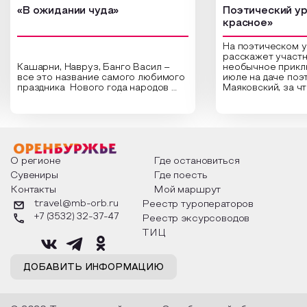
«В ожидании чуда»
Поэтический ур
красное»
На поэтическом 
расскажет участн
Кашарни, Навруз, Банго Васил –
необычное прикл
все это название самого любимого
июле на даче поэ
праздника Нового года народов
Маяковский, за ч
России. Традиции и обычаи,
Сергеевич Пушки
которыми отмечают этот праздник
время года и поч
интересны и уникальны. Участники
считают макушкой
мероприятия узнают удивительные
стихотворения о 
факты из истории этого праздника,
Федора Тютчева,
о том, как встречают новый год в
Маяковского, Але
разных уголках страны, какие
Твардовского и д
О регионе
Где остановиться
обряды совершают на удачу и
поэтов, участники
Сувениры
Где поесть
благополучие, в чем схожи и
ответы не только
Контакты
Мой маршрут
различаются традиции. Кто такой
вопросы, но проч
Дед Мороз и откуда он пришел, как
каждой строчке з
travel@mb-orb.ru
Реестр туроператоров
его называют в разных уголках
восхищение само
+7 (3532) 32-37-47
Реестр эксурсоводов
страны и как появились елочные
яркому времени г
игрушки.
ТИЦ
ДОБАВИТЬ ИНФОРМАЦИЮ