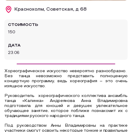
Образовательный туризм
Краснохолм, Советская, д 68
Аттестованные экскурсоводы
СТОИМОСТЬ
Маршруты от экскурсоводов
150
Все маршруты
ДАТА
Доступная среда
23.06
Хореографическое искусство невероятно разнообразно.
Без танца невозможно представить полноценную
концертную программу, ведь хореография – это очень
изящное искусство.
Руководитель хореографического коллектива ансамбль
танца «Калинка» Андреянова Анна Владимировна
подготовила для юношей и девушек увлекательное
обучающее занятие, которое поближе познакомит их с
традициями русского народного танца.
Под руководством Анны Владимировны на практике
участники смогут освоить некоторые тонкие и правильные