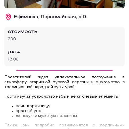
Образовательный туризм
Ефимовка, Первомайская, д 9
Аттестованные экскурсоводы
Маршруты от экскурсоводов
СТОИМОСТЬ
Все маршруты
200
Доступная среда
ДАТА
18.06
Посетителей ждет увлекательное погружение в
атмосферу старинной русской деревни и знакомство с
традиционной народной культурой.
Гости изучат устройство избы и ее ключевые элементы:
печь-кормилицу;
красный угол;
женскую и мужскую половины.
Также они подробно познакомятся с подлинными