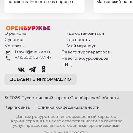
праздника Нового года народов
Маяковский, за ч
России. Традиции и обычаи,
Сергеевич Пушки
которыми отмечают этот праздник
время года и поч
интересны и уникальны. Участники
считают макушкой
мероприятия узнают удивительные
стихотворения о 
факты из истории этого праздника,
Федора Тютчева,
о том, как встречают новый год в
Маяковского, Але
разных уголках страны, какие
Твардовского и д
О регионе
Где остановиться
обряды совершают на удачу и
поэтов, участники
Сувениры
Где поесть
благополучие, в чем схожи и
ответы не только
Контакты
Мой маршрут
различаются традиции. Кто такой
вопросы, но проч
Дед Мороз и откуда он пришел, как
каждой строчке з
travel@mb-orb.ru
Реестр туроператоров
его называют в разных уголках
восхищение само
+7 (3532) 32-37-47
Реестр эксурсоводов
страны и как появились елочные
яркому времени г
игрушки.
ТИЦ
ДОБАВИТЬ ИНФОРМАЦИЮ
© 2026 Туристический портал Оренбургской области
Карта сайта
Политика конфиденциальности
Данный ресурс носит информационный характер.
Администрация не несет ответственности за качество
услуг, предоставленных сторонними организациями.