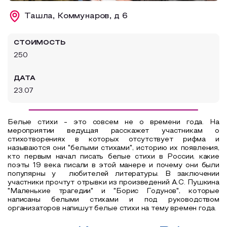
Образовательный туризм
Ташла, Коммунаров, д 6
Аттестованные экскурсоводы
СТОИМОСТЬ
Маршруты от экскурсоводов
250
Все маршруты
ДАТА
Доступная среда
23.07
Белые стихи - это совсем не о времени года. На
мероприятии ведущая расскажет участникам о
стихотворениях в которых отсутствует рифма и
называются они "белыми стихами", историю их появления,
кто первым начал писать белые стихи в России, какие
поэты 19 века писали в этой манере и почему они были
популярны у любителей литературы. В заключении
участники прочтут отрывки из произведений А.С. Пушкина
"Маленькие трагедии" и "Борис Годунов", которые
написаны белыми стихами и под руководством
организаторов напишут белые стихи на тему времен года.