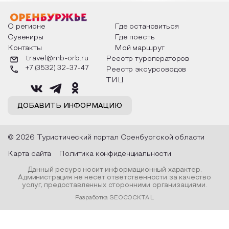
мероприятия узнают удивительные
стихотворения о 
факты из истории этого праздника,
Федора Тютчева,
о том, как встречают новый год в
Маяковского, Але
разных уголках страны, какие
Твардовского и д
О регионе
Где остановиться
обряды совершают на удачу и
поэтов, участники
Сувениры
Где поесть
благополучие, в чем схожи и
ответы не только
Контакты
Мой маршрут
различаются традиции. Кто такой
вопросы, но проч
Дед Мороз и откуда он пришел, как
каждой строчке з
travel@mb-orb.ru
Реестр туроператоров
его называют в разных уголках
восхищение само
+7 (3532) 32-37-47
Реестр эксурсоводов
страны и как появились елочные
яркому времени г
игрушки.
ТИЦ
ДОБАВИТЬ ИНФОРМАЦИЮ
© 2026 Туристический портал Оренбургской области
Карта сайта
Политика конфиденциальности
Данный ресурс носит информационный характер.
Администрация не несет ответственности за качество
услуг, предоставленных сторонними организациями.
Разработка SEOCOCKTAIL