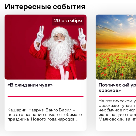
Интересные события
20 октября
«В ожидании чуда»
Поэтический ур
красное»
На поэтическом 
расскажет участн
Кашарни, Навруз, Банго Васил –
необычное прикл
все это название самого любимого
июле на даче поэ
праздника Нового года народов
Маяковский, за ч
России. Традиции и обычаи,
Сергеевич Пушки
которыми отмечают этот праздник
время года и поч
интересны и уникальны. Участники
считают макушкой