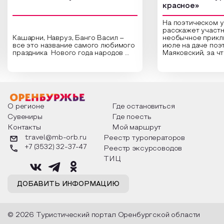
красное»
На поэтическом 
расскажет участн
Кашарни, Навруз, Банго Васил –
необычное прикл
все это название самого любимого
июле на даче поэ
праздника Нового года народов
Маяковский, за ч
России. Традиции и обычаи,
Сергеевич Пушки
которыми отмечают этот праздник
время года и поч
интересны и уникальны. Участники
считают макушкой
мероприятия узнают удивительные
стихотворения о 
факты из истории этого праздника,
Федора Тютчева,
о том, как встречают новый год в
Маяковского, Але
разных уголках страны, какие
Твардовского и д
О регионе
Где остановиться
обряды совершают на удачу и
поэтов, участники
Сувениры
Где поесть
благополучие, в чем схожи и
ответы не только
Контакты
Мой маршрут
различаются традиции. Кто такой
вопросы, но проч
Дед Мороз и откуда он пришел, как
каждой строчке з
travel@mb-orb.ru
Реестр туроператоров
его называют в разных уголках
восхищение само
+7 (3532) 32-37-47
Реестр эксурсоводов
страны и как появились елочные
яркому времени г
игрушки.
ТИЦ
ДОБАВИТЬ ИНФОРМАЦИЮ
© 2026 Туристический портал Оренбургской области