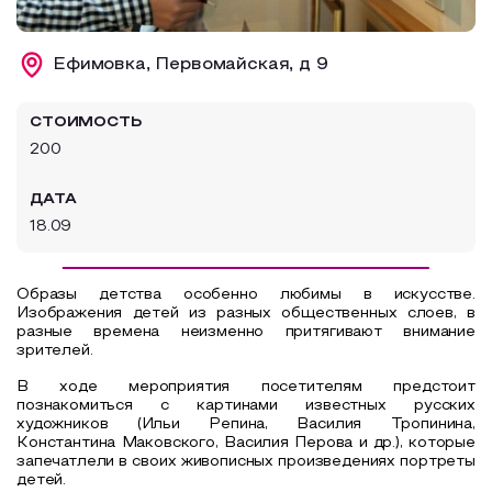
Образовательный туризм
Ефимовка, Первомайская, д 9
Аттестованные экскурсоводы
Маршруты от экскурсоводов
СТОИМОСТЬ
Все маршруты
200
Доступная среда
ДАТА
18.09
Образы детства особенно любимы в искусстве.
Изображения детей из разных общественных слоев, в
разные времена неизменно притягивают внимание
зрителей.
В ходе мероприятия посетителям предстоит
познакомиться с картинами известных русских
художников (Ильи Репина, Василия Тропинина,
Константина Маковского, Василия Перова и др.), которые
запечатлели в своих живописных произведениях портреты
детей.