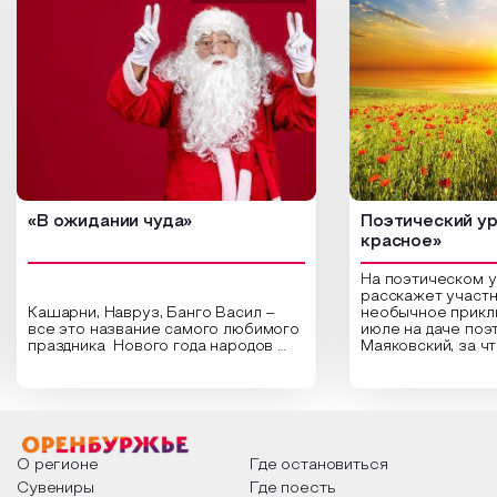
«В ожидании чуда»
Поэтический ур
красное»
На поэтическом 
расскажет участн
Кашарни, Навруз, Банго Васил –
необычное прикл
все это название самого любимого
июле на даче поэ
праздника Нового года народов
Маяковский, за ч
России. Традиции и обычаи,
Сергеевич Пушки
которыми отмечают этот праздник
время года и поч
интересны и уникальны. Участники
считают макушкой
мероприятия узнают удивительные
стихотворения о 
факты из истории этого праздника,
Федора Тютчева,
о том, как встречают новый год в
Маяковского, Але
разных уголках страны, какие
Твардовского и д
О регионе
Где остановиться
обряды совершают на удачу и
поэтов, участники
Сувениры
Где поесть
благополучие, в чем схожи и
ответы не только