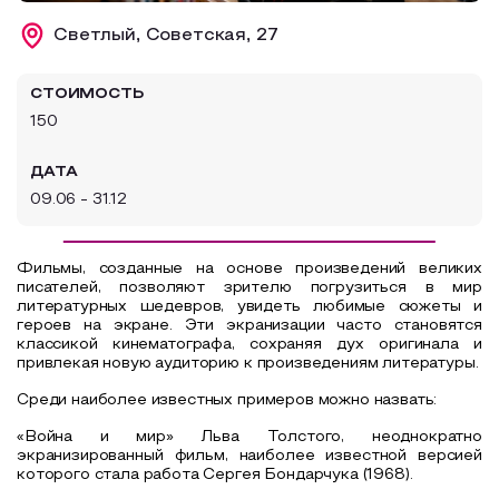
Образовательный туризм
Светлый, Советская, 27
Аттестованные экскурсоводы
СТОИМОСТЬ
Маршруты от экскурсоводов
150
Все маршруты
ДАТА
Доступная среда
09.06 - 31.12
Фильмы, созданные на основе произведений великих
писателей, позволяют зрителю погрузиться в мир
литературных шедевров, увидеть любимые сюжеты и
героев на экране. Эти экранизации часто становятся
классикой кинематографа, сохраняя дух оригинала и
привлекая новую аудиторию к произведениям литературы.
Среди наиболее известных примеров можно назвать:
«Война и мир» Льва Толстого, неоднократно
экранизированный фильм, наиболее известной версией
которого стала работа Сергея Бондарчука (1968).