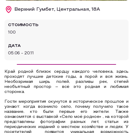
Образовательный туризм
Верхний Гумбет, Центральная, 18А
Аттестованные экскурсоводы
СТОИМОСТЬ
Маршруты от экскурсоводов
100
Все маршруты
ДАТА
Доступная среда
05.06 - 20.11
Край родной близок сердцу каждого человека, здесь
проходят лучшие детские годы, а порой и вся жизнь.
Необозримая ширь полей, разливы рек, степей
необъятный простор – всё это родная и любимая
сторонка.
Гости мероприятия окунутся в историческое прошлое и
узнают: когда возникло село, почему получило такое
название, кто были первые его жители. Также
ознакомятся с выставкой «Село моё родное» , на которой
представлены фотографии разных лет, статьи из
периодических изданий о местном хозяйстве и людях. У
посетителей появится уникальная возможность