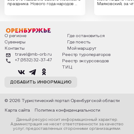
праздника Нового года народов
Маяковский, за ч
России. Традиции и обычаи,
Сергеевич Пушки
которыми отмечают этот праздник
время года и поч
интересны и уникальны. Участники
считают макушкой
мероприятия узнают удивительные
стихотворения о 
факты из истории этого праздника,
Федора Тютчева,
о том, как встречают новый год в
Маяковского, Але
разных уголках страны, какие
Твардовского и д
О регионе
Где остановиться
обряды совершают на удачу и
поэтов, участники
Сувениры
Где поесть
благополучие, в чем схожи и
ответы не только
Контакты
Мой маршрут
различаются традиции. Кто такой
вопросы, но проч
Дед Мороз и откуда он пришел, как
каждой строчке з
travel@mb-orb.ru
Реестр туроператоров
его называют в разных уголках
восхищение само
+7 (3532) 32-37-47
Реестр эксурсоводов
страны и как появились елочные
яркому времени г
игрушки.
ТИЦ
ДОБАВИТЬ ИНФОРМАЦИЮ
© 2026 Туристический портал Оренбургской области
Карта сайта
Политика конфиденциальности
Данный ресурс носит информационный характер.
Администрация не несет ответственности за качество
услуг, предоставленных сторонними организациями.