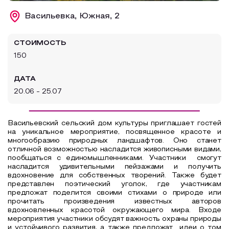
Образовательный туризм
Васильевка, Южная, 2
Аттестованные экскурсоводы
СТОИМОСТЬ
Маршруты от экскурсоводов
150
Все маршруты
ДАТА
Доступная среда
20.06 - 25.07
Васильевский сельский дом культуры приглашает гостей
на уникальное мероприятие, посвященное красоте и
многообразию природных ландшафтов. Оно станет
отличной возможностью насладится живописными видами,
пообщаться с единомышленниками. Участники
смогут
насладится удивительными пейзажами и получить
вдохновение для собственных творений. Также будет
представлен поэтический уголок, где участникам
предложат поделится своими стихами о природе или
прочитать произведения известных авторов
вдохновленных красотой окружающего мира. Входе
мероприятия участники обсудят важность охраны природы
и устойчивого развития, а также предложат
идеи о том