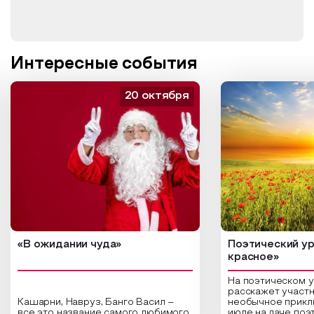
Интересные события
20 октября
«В ожидании чуда»
Поэтический ур
красное»
На поэтическом 
расскажет участн
Кашарни, Навруз, Банго Васил –
необычное прикл
все это название самого любимого
июле на даче поэ