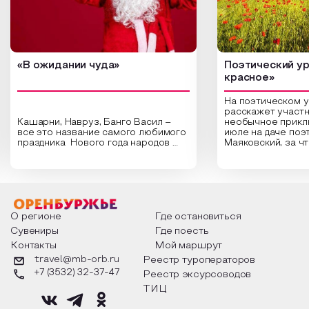
«В ожидании чуда»
Поэтический ур
красное»
На поэтическом 
расскажет участн
Кашарни, Навруз, Банго Васил –
необычное прикл
все это название самого любимого
июле на даче поэ
праздника Нового года народов
Маяковский, за ч
России. Традиции и обычаи,
Сергеевич Пушки
которыми отмечают этот праздник
время года и поч
интересны и уникальны. Участники
считают макушкой
мероприятия узнают удивительные
стихотворения о 
факты из истории этого праздника,
Федора Тютчева,
о том, как встречают новый год в
Маяковского, Але
разных уголках страны, какие
Твардовского и д
О регионе
Где остановиться
обряды совершают на удачу и
поэтов, участники
Сувениры
Где поесть
благополучие, в чем схожи и
ответы не только
Контакты
Мой маршрут
различаются традиции. Кто такой
вопросы, но проч
Дед Мороз и откуда он пришел, как
каждой строчке з
travel@mb-orb.ru
Реестр туроператоров
его называют в разных уголках
восхищение само
+7 (3532) 32-37-47
Реестр эксурсоводов
страны и как появились елочные
яркому времени г
игрушки.
ТИЦ