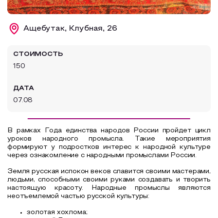
Образовательный туризм
Ащебутак, Клубная, 26
Аттестованные экскурсоводы
Маршруты от экскурсоводов
СТОИМОСТЬ
Все маршруты
150
Доступная среда
ДАТА
07.08
В рамках Года единства народов России пройдет цикл
уроков народного промысла. Такие мероприятия
формируют у подростков интерес к народной культуре
через ознакомление с народными промыслами России.
Земля русская испокон веков славится своими мастерами,
людьми, способными своими руками создавать и творить
настоящую красоту. Народные промыслы являются
неотъемлемой частью русской культуры:
золотая хохлома;