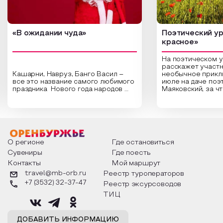
«В ожидании чуда»
Поэтический ур
красное»
На поэтическом 
расскажет участн
Кашарни, Навруз, Банго Васил –
необычное прикл
все это название самого любимого
июле на даче поэ
праздника Нового года народов
Маяковский, за ч
России. Традиции и обычаи,
Сергеевич Пушки
которыми отмечают этот праздник
время года и поч
интересны и уникальны. Участники
считают макушкой
мероприятия узнают удивительные
стихотворения о 
факты из истории этого праздника,
Федора Тютчева,
о том, как встречают новый год в
Маяковского, Але
разных уголках страны, какие
Твардовского и д
О регионе
Где остановиться
обряды совершают на удачу и
поэтов, участники
Сувениры
Где поесть
благополучие, в чем схожи и
ответы не только
Контакты
Мой маршрут
различаются традиции. Кто такой
вопросы, но проч
Дед Мороз и откуда он пришел, как
каждой строчке з
travel@mb-orb.ru
Реестр туроператоров
его называют в разных уголках
восхищение само
+7 (3532) 32-37-47
Реестр эксурсоводов
страны и как появились елочные
яркому времени г
игрушки.
ТИЦ
ДОБАВИТЬ ИНФОРМАЦИЮ