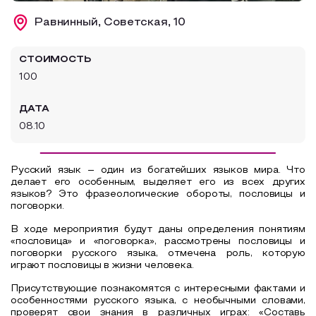
Образовательный туризм
Равнинный, Советская, 10
Аттестованные экскурсоводы
СТОИМОСТЬ
Маршруты от экскурсоводов
100
Все маршруты
ДАТА
Доступная среда
08.10
Русский язык – один из богатейших языков мира. Что
делает его особенным, выделяет его из всех других
языков? Это фразеологические обороты, пословицы и
поговорки.
В ходе мероприятия будут
даны определения понятиям
«пословица» и «поговорка», рассмотрены пословицы и
поговорки русского языка, отмечена роль, которую
играют пословицы в жизни человека.
Присутствующие познакомятся с интересными фактами и
особенностями русского языка, с необычными словами,
проверят свои знания в различных играх: «Составь