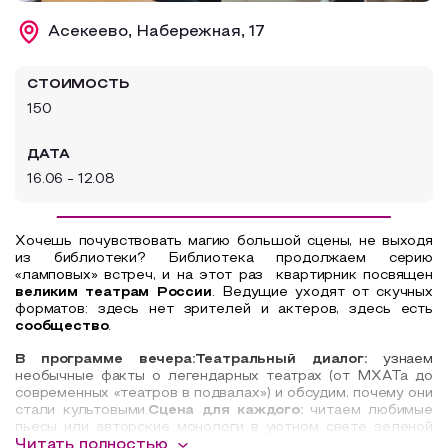
Образовательный туризм
Асекеево, Набережная, 17
Аттестованные экскурсоводы
СТОИМОСТЬ
Маршруты от экскурсоводов
150
Все маршруты
ДАТА
Доступная среда
16.06 - 12.08
Хочешь почувствовать магию большой сцены, не выходя
из библиотеки? Библиотека продолжаем серию
«ламповых» встреч, и на этот раз квартирник посвящен
великим театрам России
.
Ведущие уходят от скучных
форматов: здесь нет зрителей и актеров, здесь есть
сообщество
.
В программе вечера:
Театральный диалог:
узнаем
необычные факты о легендарных театрах (от МХАТа до
современных «театров в подвалах») и обсудим, почему они
стали культовыми.
Сцена для каждого:
читаем любимые
пьесы или авторские монологи в уютном свете зеленой
лампы. Попробуй себя в роли героя классики или
Читать полностью