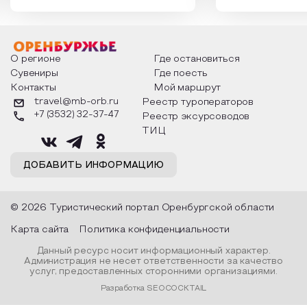
которыми отмечают этот праздник
время года и поч
интересны и уникальны. Участники
считают макушкой
мероприятия узнают удивительные
стихотворения о 
факты из истории этого праздника,
Федора Тютчева,
о том, как встречают новый год в
Маяковского, Але
разных уголках страны, какие
Твардовского и д
О регионе
Где остановиться
обряды совершают на удачу и
поэтов, участники
Сувениры
Где поесть
благополучие, в чем схожи и
ответы не только
Контакты
Мой маршрут
различаются традиции. Кто такой
вопросы, но проч
Дед Мороз и откуда он пришел, как
каждой строчке з
travel@mb-orb.ru
Реестр туроператоров
его называют в разных уголках
восхищение само
+7 (3532) 32-37-47
Реестр эксурсоводов
страны и как появились елочные
яркому времени г
игрушки.
ТИЦ
ДОБАВИТЬ ИНФОРМАЦИЮ
© 2026 Туристический портал Оренбургской области
Карта сайта
Политика конфиденциальности
Данный ресурс носит информационный характер.
Администрация не несет ответственности за качество
услуг, предоставленных сторонними организациями.
Разработка SEOCOCKTAIL