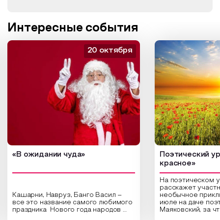
Интересные события
20 октября
«В ожидании чуда»
Поэтический ур
красное»
На поэтическом 
расскажет участн
Кашарни, Навруз, Банго Васил –
необычное прикл
все это название самого любимого
июле на даче поэ
праздника Нового года народов
Маяковский, за ч
России. Традиции и обычаи,
Сергеевич Пушки