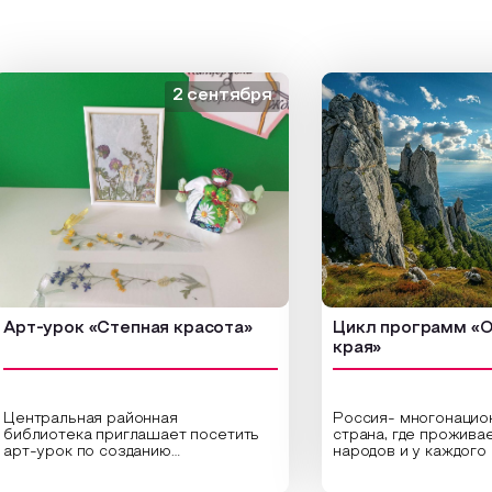
2 сентября
урок «Степная красота»
Цикл программ «От кр
края»
ральная районная
Россия- многонациональн
иотека приглашает посетить
страна, где проживает бол
урок по созданию
народов и у каждого своя
инальных композиций из
уникальная национальная 
шенных трав и цветов.
На мероприятии участник