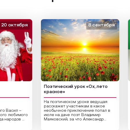
октября
8 сентября
Поэтический урок «Ох, лето
Арт-
красное»
На поэтическом уроке ведущая
расскажет участникам в какое
сил –
необычное приключение попал в
Цент
любимого
июле на даче поэт Владимир
библ
родов
Маяковский, за что Александр
арт-
,
Сергеевич Пушкин не любил это
ориг
раздник
время года и почему месяц июль
высу