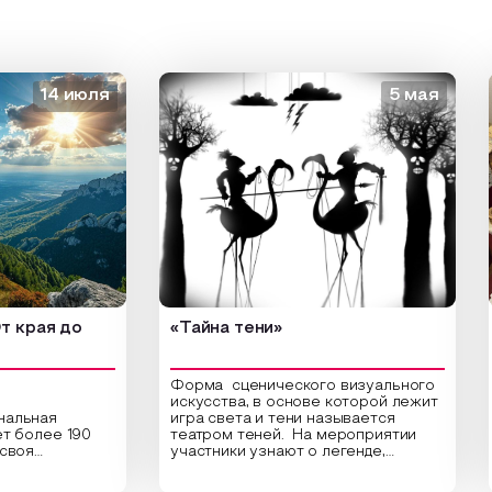
14 июля
5 мая
ая до
«Тайна тени»
«Зо
Форма сценического визуального
искусства, в основе которой лежит
ая
игра света и тени называется
Откр
ее 190
театром теней. На мероприятии
веду
участники узнают о легенде,
«Зол
культура.
которая лежит в основе создания
самы
и
этого театра, путь его развития,
марш