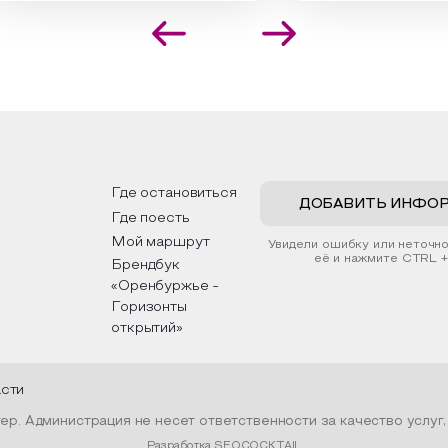
иалисты научат технике
совершат путешествие 
оложения растений в рамке
необъятной стране, посет
создания эстетически
Сибири, дальнего Востока,
лекательной картины, которую
Кавказа, где познакомятс
оздадите с помощью рамки,
культурными и архитекту
ной бумаги и высушенных
достопримечательностями
ений. Эко-картина дополнит
интересные факты о наци
рьер и будет напоминать о
традициях, праздниках, обр
их степных просторах.
которые связаны с природ
религией; устном народн
ложим смастерить также
творчестве, в котором о
льные закладки для книг,
история возникновения на
льзуя ламинатор и прозрачную
быт и праздники.
Где остановиться
ку. Внутри закладки поместим
ДОБАВИТЬ ИНФО
Где поесть
шенные растения, красиво
мив ее логотипом библиотеки
Мой маршрут
Увидели ошибку или неточн
нтой.
её и нажмите CTRL +
Брендбук
«Оренбуржье -
Горизонты
открытий»
асти
р. Администрация не несет ответственности за качество услуг
Разработка SEOCOCKTAIL