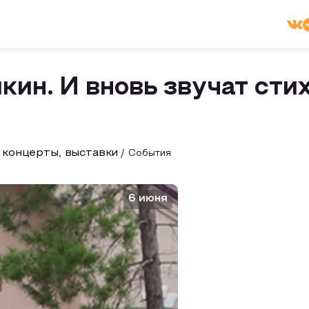
ин. И вновь звучат сти
 концерты, выставки
События
6 июня