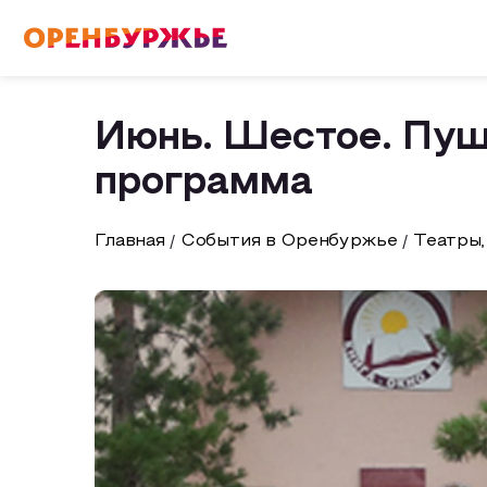
English(EN)
Русский(RU)
Июнь. Шестое. Пушк
программа
О РЕГИОНЕ
Главная
События в Оренбуржье
Театры,
О регионе
МОЙ МАРШРУТ
Фотобанк
Маршруты от туроператоров
ГДЕ ПОЕСТЬ
Промышленный туризм
ГДЕ ОСТАНОВИТЬСЯ
Пешеходный туризм