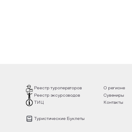
Сельский туризм
СУВЕНИРЫ
Аудио маршруты
НАЦИОНАЛЬНЫЙ ТУРИСТСКИЙ МАРШРУТ
Автотуризм
Образовательный туризм
Аттестованные экскурсоводы
Маршруты от экскурсоводов
Все маршруты
Реестр туроператоров
О регионе
Доступная среда
Реестр эксурсоводов
Сувениры
ТИЦ
Контакты
Туристические Буклеты