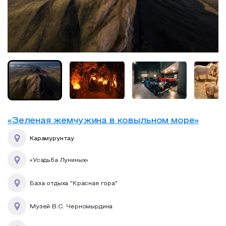
Образовательный туризм
Аттестованные экскурсоводы
Маршруты от экскурсоводов
Все маршруты
Доступная среда
«Зеленая жемчужина в ковыльном море»
Карамурунтау
«Усадьба Луниных»
База отдыха "Красная гора"
Музей В.С. Черномырдина