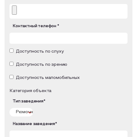
Образовательный туризм
Аттестованные экскурсоводы
Контактный телефон *
Маршруты от экскурсоводов
Все маршруты
Доступная среда
Доступность по слуху
Доступность по зрению
Доступность маломобильных
Категория объекта
Тип заведения*
Название заведения*