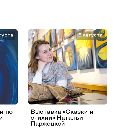
густа
8 августа
и по
Выставка «Сказки и
и
стихии» Натальи
Паржецкой