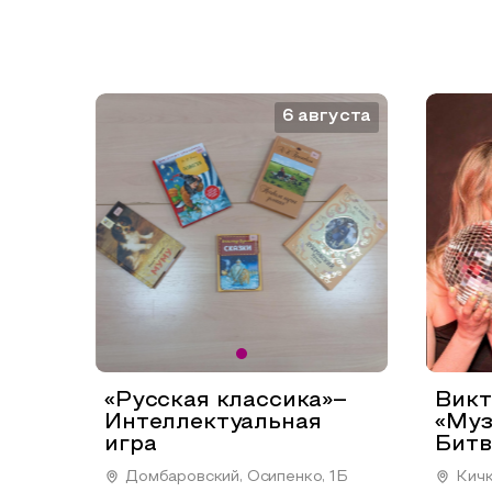
6 августа
«Русская классика»–
Викт
Интеллектуальная
«Муз
игра
Битв
Домбаровский, Осипенко, 1Б
Кичк