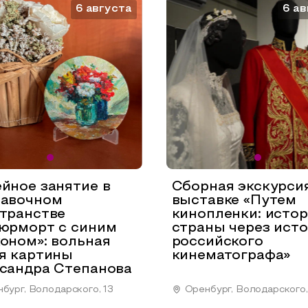
6 августа
6 ав
йное занятие в
Сборная экскурси
авочном
выставке «Путем
транстве
кинопленки: исто
юрморт с синим
страны через ист
оном»: вольная
российского
я картины
кинематографа»
сандра Степанова
бург, Володарского, 13
Оренбург, Володарского,