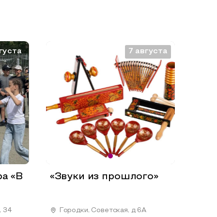
густа
7 августа
ра «В
«Звуки из прошлого»
, 34
Городки, Советская, д 6А