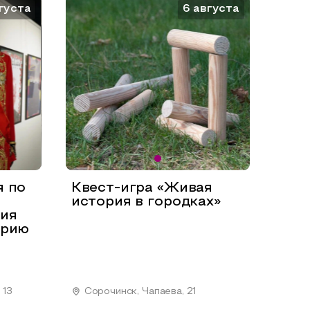
густа
6 августа
я по
Квест-игра «Живая
история в городках»
рия
орию
 13
Сорочинск, Чапаева, 21