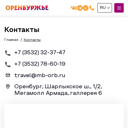
RU
English(EN)
Контакты
Русский(RU)
Главная
Контакты
О РЕГИОНЕ
+7 (3532) 32-37-47
О регионе
МОЙ МАРШРУТ
+7 (3532) 78-60-19
Фотобанк
travel@mb-orb.ru
Маршруты от туроператоров
Бузулук и Бузулукский район
ГДЕ ПОЕСТЬ
Промышленный туризм
Оренбург, Шарлыкское ш., 1/2,
Соль-Илецкий район
ГДЕ ОСТАНОВИТЬСЯ
Мегамолл Армада, галлерея 6
Пешеходный туризм
Саракташский район
СУВЕНИРЫ
Сельский туризм
Аудио маршруты
НАЦИОНАЛЬНЫЙ ТУРИСТСКИЙ МАРШРУТ
Автотуризм