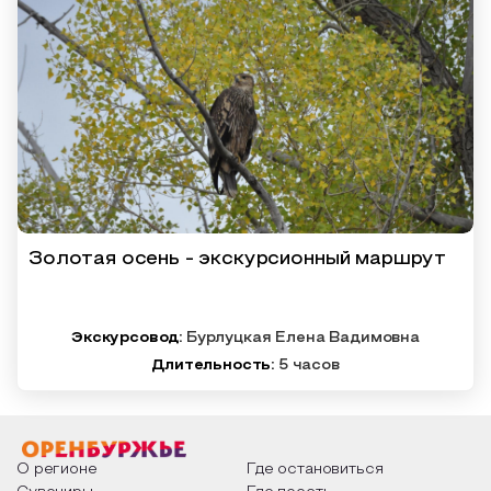
Золотая осень - экскурсионный маршрут
Экскурсовод:
Бурлуцкая Елена Вадимовна
Длительность:
5 часов
О регионе
Где остановиться