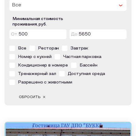
Все
Образовательный туризм
Аттестованные экскурсоводы
Минимальная стоимость
проживания, руб.
Маршруты от экскурсоводов
От
До
Все маршруты
Все
Ресторан
Завтрак
Доступная среда
Номер с кухней
Частная парковка
Кондиционер в номере
Бассейн
Тренажерный зал
Доступная среда
Разрешено с животными