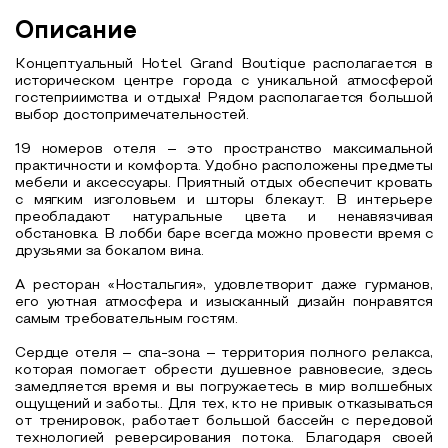
Описание
Концептуальный Hotel Grand Boutique располагается в
историческом центре города с уникальной атмосферой
гостеприимства и отдыха! Рядом располагается большой
выбор достопримечательностей.
19 номеров отеля – это пространство максимальной
практичности и комфорта. Удобно расположены предметы
мебели и аксессуары. Приятный отдых обеспечит кровать
с мягким изголовьем и шторы блекаут. В интерьере
преобладают натуральные цвета и ненавязчивая
обстановка. В лобби баре всегда можно провести время с
друзьями за бокалом вина.
А ресторан «Ностальгия», удовлетворит даже гурманов,
его уютная атмосфера и изысканный дизайн понравятся
самым требовательным гостям.
Сердце отеля – спа-зона – территория полного релакса,
которая помогает обрести душевное равновесие, здесь
замедляется время и вы погружаетесь в мир волшебных
ощущений и заботы.. Для тех, кто не привык отказываться
от тренировок, работает большой бассейн с передовой
технологией реверсирования потока. Благодаря своей