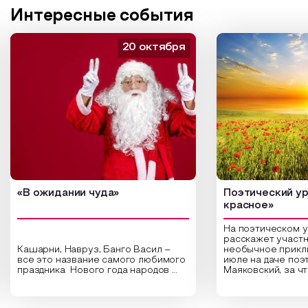
Интересные события
20 октября
«В ожидании чуда»
Поэтический ур
красное»
На поэтическом 
расскажет участн
Кашарни, Навруз, Банго Васил –
необычное прикл
все это название самого любимого
июле на даче поэ
праздника Нового года народов
Маяковский, за ч
России. Традиции и обычаи,
Сергеевич Пушки
которыми отмечают этот праздник
время года и поч
интересны и уникальны. Участники
считают макушкой