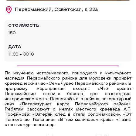
Образовательный туризм
Первомайский, Советская, д 22а
Аттестованные экскурсоводы
СТОИМОСТЬ
Маршруты от экскурсоводов
150
Все маршруты
ДАТА
Доступная среда
11.09 - 30.10
По изучению исторического, природного и культурного
наследия Первомайского района для молодёжи пройдёт
краеведческий час «Семь чудес Первомайского района». В
программу мероприятия входит: «Что хранят
Первомайские степи...» беседа про заповедные,
исторические места Первомайского района, литературный
квиз «Литературная карта Первомайского района».
Ребятам расскажут о книгах местного краеведа А.П.
Трофимова: «Затерян след в степи солончаковой», «От
Тёплого до Тюльпана», «В том малиновом краю», «Тайны
степных курганов» и др.