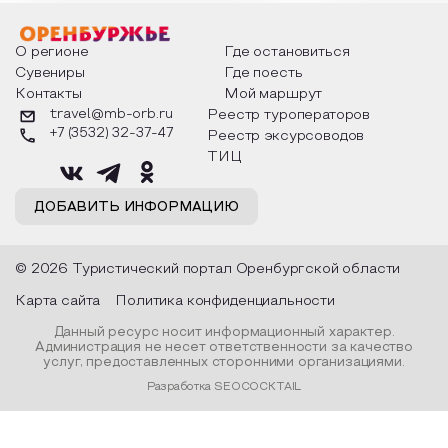
мероприятия узнают удивительные
стихотворения о 
факты из истории этого праздника,
Федора Тютчева,
о том, как встречают новый год в
Маяковского, Але
разных уголках страны, какие
Твардовского и д
О регионе
Где остановиться
обряды совершают на удачу и
поэтов, участники
Сувениры
Где поесть
благополучие, в чем схожи и
ответы не только
Контакты
Мой маршрут
различаются традиции. Кто такой
вопросы, но проч
Дед Мороз и откуда он пришел, как
каждой строчке з
travel@mb-orb.ru
Реестр туроператоров
его называют в разных уголках
восхищение само
+7 (3532) 32-37-47
Реестр эксурсоводов
страны и как появились елочные
яркому времени г
игрушки.
ТИЦ
ДОБАВИТЬ ИНФОРМАЦИЮ
© 2026 Туристический портал Оренбургской области
Карта сайта
Политика конфиденциальности
Данный ресурс носит информационный характер.
Администрация не несет ответственности за качество
услуг, предоставленных сторонними организациями.
Разработка SEOCOCKTAIL