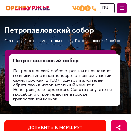
RU
English(EN)
Петропавловский собор
Русский(RU)
Главная
Достопримечательности
Петропавловский собор
О РЕГИОНЕ
О регионе
Петропавловский собор
МОЙ МАРШРУТ
Фотобанк
Петропавловский собор строился и возводился
по инициативе и при непосредственном участии
Маршруты от туроператоров
Бузулук и Бузулукский район
самих горожан. В 1987 году группа жителей
ГДЕ ПОЕСТЬ
обратилась в исполнительный комитет
Промышленный туризм
Соль-Илецкий район
Новотроицкого городского Совета депутатов с
просьбой о строительстве в городе
ГДЕ ОСТАНОВИТЬСЯ
Пешеходный туризм
Саракташский район
православной церкви.
СУВЕНИРЫ
Сельский туризм
Аудио маршруты
НАЦИОНАЛЬНЫЙ ТУРИСТСКИЙ МАРШРУТ
ДОБАВИТЬ В МАРШРУТ
Автотуризм