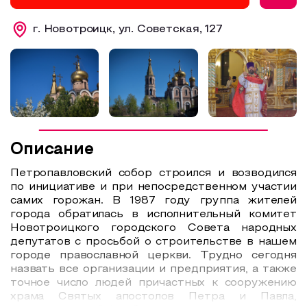
Образовательный туризм
г. Новотроицк, ул. Советская, 127
Аттестованные экскурсоводы
Маршруты от экскурсоводов
Все маршруты
Доступная среда
Описание
Петропавловский собор строился и возводился
по инициативе и при непосредственном участии
самих горожан. В 1987 году группа жителей
города обратилась в исполнительный комитет
Новотроицкого городского Совета народных
депутатов с просьбой о строительстве в нашем
городе православной церкви. Трудно сегодня
назвать все организации и предприятия, а также
точное число людей причастных к сооружению
храма Святых апостолов Петра и Павла,