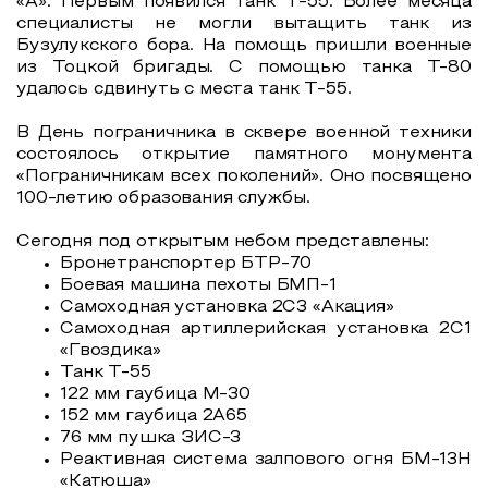
«А». Первым появился танк Т-55. Более месяца
специалисты не могли вытащить танк из
Бузулукского бора. На помощь пришли военные
из Тоцкой бригады. С помощью танка Т-80
удалось сдвинуть с места танк Т-55.
В День пограничника в сквере военной техники
состоялось открытие памятного монумента
«Пограничникам всех поколений». Оно посвящено
100-летию образования службы.
Сегодня под открытым небом представлены:
Бронетранспортер БТР-70
Боевая машина пехоты БМП-1
Самоходная установка 2С3 «Акация»
Самоходная артиллерийская установка 2С1
«Гвоздика»
Танк Т-55
122 мм гаубица М-30
152 мм гаубица 2А65
76 мм пушка ЗИС-3
Реактивная система залпового огня БМ-13Н
«Катюша»