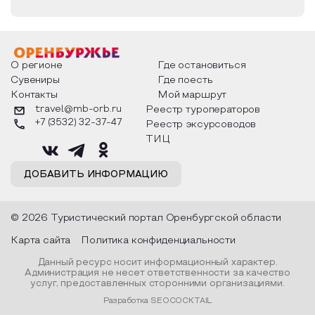
поверхности. Поверхность плато осложнена
небольшими холмиками, один из них — высота
Актюбе с тригопунктом 430,9 м является высшей
точкой участка.
О регионе
Где остановиться
Сувениры
Где поесть
Между древней нагорной равниной пенеплена и
долиной реки Урала почти вся территория
Контакты
Мой маршрут
Айтуарской степи представляет систему
travel@mb-orb.ru
Реестр туроператоров
глубоких горных балок, проложенных
+7 (3532) 32-37-47
Реестр эксурсоводов
преимущественно с юга на север по
ТИЦ
простиранию складчатости и пластов горных
пород. Всего на участке шесть не похожих друг
ДОБАВИТЬ ИНФОРМАЦИЮ
на друга, как в геолого-геоморфологическом, так
и ландшафтном отношениях, балок,
составляющих, пожалуй, главное достоинство
© 2026 Туристический портал Оренбургской области
заповедника.
Карта сайта
Политика конфиденциальности
Каждая балка приспосабливалась к геологическим
Данный ресурс носит информационный характер.
структурам и литологии пород по-своему, но
Администрация не несет ответственности за качество
есть и общие особенности. Практически все они
услуг, предоставленных сторонними организациями.
проложены по выходам наиболее податливых к
Разработка SEOCOCKTAIL
размыву пород — по алевролитам, слабым