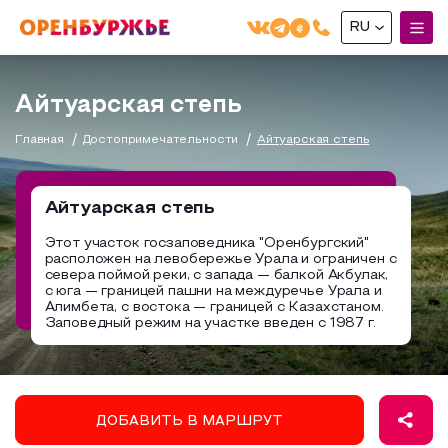
RU
English(EN)
Айтуарская степь
Русский(RU)
Главная
Достопримечательности
Айтуарская степь
О РЕГИОНЕ
О регионе
Айтуарская степь
МОЙ МАРШРУТ
Фотобанк
Этот участок госзаповедника "Оренбургский"
расположен на левобережье Урала и ограничен с
Маршруты от туроператоров
Бузулук и Бузулукский район
севера поймой реки, с запада — балкой Акбулак,
ГДЕ ПОЕСТЬ
с юга — границей пашни на междуречье Урала и
Промышленный туризм
Соль-Илецкий район
Алимбета, с востока — границей с Казахстаном.
Заповедный режим на участке введен с 1987 г.
ГДЕ ОСТАНОВИТЬСЯ
Пешеходный туризм
Саракташский район
СУВЕНИРЫ
Сельский туризм
Аудио маршруты
НАЦИОНАЛЬНЫЙ ТУРИСТСКИЙ МАРШРУТ
ДОБАВИТЬ В МАРШРУТ
Автотуризм