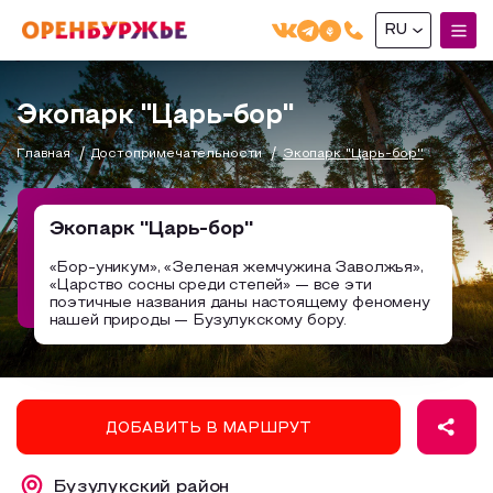
RU
English(EN)
Экопарк ''Царь-бор''
Русский(RU)
Главная
Достопримечательности
Экопарк ''Царь-бор''
О РЕГИОНЕ
О регионе
Экопарк ''Царь-бор''
МОЙ МАРШРУТ
Фотобанк
«Бор-уникум», «Зеленая жемчужина Заволжья»,
«Царство сосны среди степей» — все эти
Маршруты от туроператоров
Бузулук и Бузулукский район
поэтичные названия даны настоящему феномену
ГДЕ ПОЕСТЬ
нашей природы — Бузулукскому бору.
Промышленный туризм
Соль-Илецкий район
ГДЕ ОСТАНОВИТЬСЯ
Пешеходный туризм
Саракташский район
СУВЕНИРЫ
Сельский туризм
ДОБАВИТЬ В МАРШРУТ
Аудио маршруты
НАЦИОНАЛЬНЫЙ ТУРИСТСКИЙ МАРШРУТ
Автотуризм
Бузулукский район